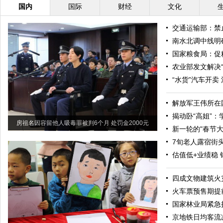
国内
国际
财经
文化
交通运输部：禁
南水北调中线明确
国家粮食局：促
农业部发文解决“
“水货”汽车开卖
解放军王伟所在
揭动卧“高姐”
房祖名因容留他人吸毒罪被判6个月 处罚金2000元
新一轮的"春节大
7旬老人露宿街
估值低+业绩稳 
四成文物建筑火
火车票预售期提
国家林业局紧急
京地铁日均客流减