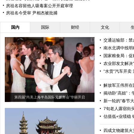
房祖名容留他人吸毒案公开开庭审理
房祖名今受审 尹相杰被批捕
国内
国际
财经
文化
交通运输部：禁
南水北调中线明确
国家粮食局：促
农业部发文解决“
“水货”汽车开卖
解放军王伟所在
揭动卧“高姐”
第四届“尚美上海半岛国际元媛舞会”华丽开启
新一轮的"春节大
7旬老人露宿街
估值低+业绩稳 
四成文物建筑火