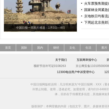
火车票预售期提
国家林业局紧急
京地铁日均客流减
下周起北京燕郊开
中国日报一周图片精选：1月3日—9日
首页
国际
国内
财经
文化
生活
图片
关于我们
互联网举报中心
视听节目许可证0108263
京公网安备11010500008
12300电信用户申诉受理中心
1
中国日报网版权说明：凡注明来源为“中国日报网：XXX（
许禁止转载、使用，违者必究。如需使用，请与010-8488
体，目的在于传播更多信息，其他媒体如
版权保护：本网登载的内容（包括文字、图片、多媒体资讯