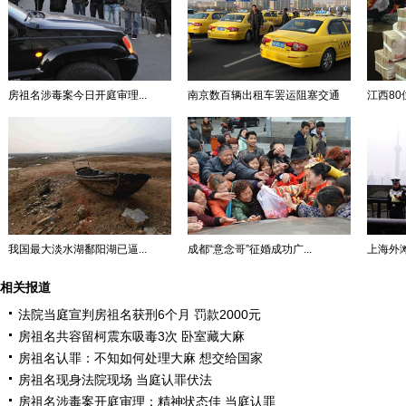
房祖名涉毒案今日开庭审理...
南京数百辆出租车罢运阻塞交通
江西80
我国最大淡水湖鄱阳湖已逼...
成都“意念哥”征婚成功广...
上海外滩
相关报道
法院当庭宣判房祖名获刑6个月 罚款2000元
房祖名共容留柯震东吸毒3次 卧室藏大麻
房祖名认罪：不知如何处理大麻 想交给国家
房祖名现身法院现场 当庭认罪伏法
房祖名涉毒案开庭审理：精神状态佳 当庭认罪