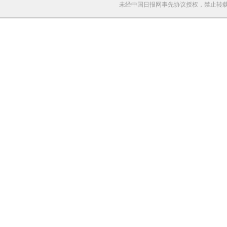
未经中国日报网事先协议授权，禁止转载使用。给