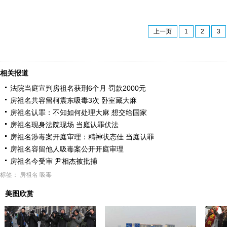
上一页
1
2
3
相关报道
法院当庭宣判房祖名获刑6个月 罚款2000元
房祖名共容留柯震东吸毒3次 卧室藏大麻
房祖名认罪：不知如何处理大麻 想交给国家
房祖名现身法院现场 当庭认罪伏法
房祖名涉毒案开庭审理：精神状态佳 当庭认罪
房祖名容留他人吸毒案公开开庭审理
房祖名今受审 尹相杰被批捕
标签：
房祖名
吸毒
美图欣赏