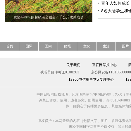
青年人如何成长
8名大陆学生和
袁隆平领衔的超级杂交稻亩产千公斤攻关成功
首页
国际
国内
财经
文化
生活
图片
关于我们
互联网举报中心
视听节目许可证0108263
京公网安备11010500008
12300电信用户申诉受理中心
1
中国日报网版权说明：凡注明来源为“中国日报网：XXX（
许禁止转载、使用，违者必究。如需使用，请与010-8488
体，目的在于传播更多信息，其他媒体如
版权保护：本网登载的内容（包括文字、图片、多媒体资讯
未经中国日报网事先协议授权，禁止转载使用。给