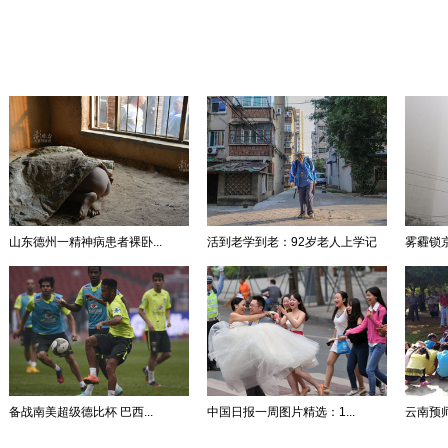
山东德州一精神病患者裸卧...
活到老学到老：92岁老人上学记
雾霾锁
备战南美超级德比杯 巴西...
中国日报一周图片精选：1...
云南预师