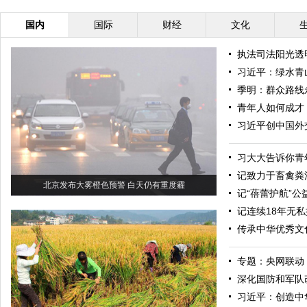
国内
国际
财经
文化
执法司法阳光透
习近平：绿水青
季明：群众路线
青年人如何成才
习近平创中国外交
习大大告诉你青
记致力于畜禽粪
北京发布大雾橙色预警 白天仍有重度霾
记“蓓蕾护航”
记连续18年无
传承中华优秀文
专题：央网联动
深化国防和军队
习近平：创造中