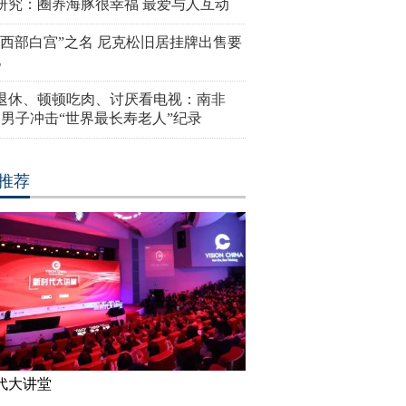
研究：圈养海豚很幸福 最爱与人互动
“西部白宫”之名 尼克松旧居挂牌出售要
亿
岁退休、顿顿吃肉、讨厌看电视：南非
4岁男子冲击“世界最长寿老人”纪录
推荐
代大讲堂