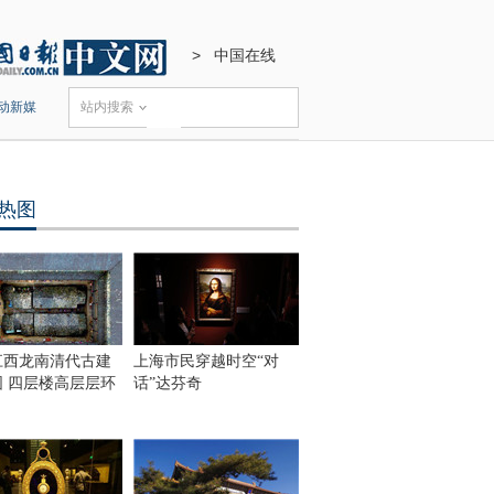
>
中国在线
动新媒
站内搜索
热图
江西龙南清代古建
上海市民穿越时空“对
围 四层楼高层层环
话”达芬奇