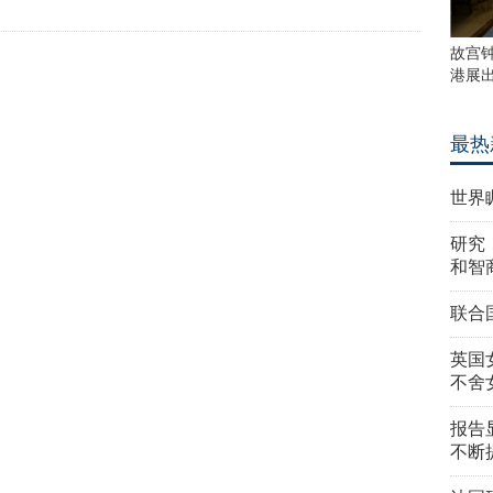
故宫
港展
最热
世界
研究
和智
联合
英国
不舍
报告
不断