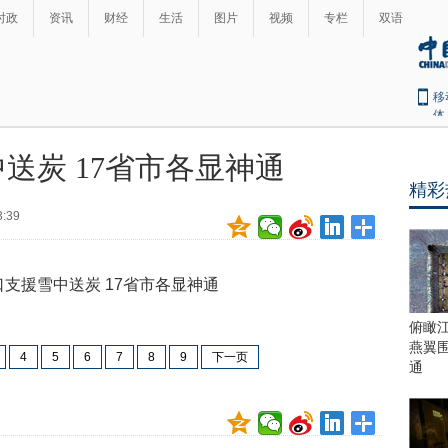
时政
资讯
财经
生活
图片
视频
专栏
双语
移
体
送炭 17省市各显神通
精彩
3:39
俯瞰
燕翼
4
5
6
7
8
9
下一页
通