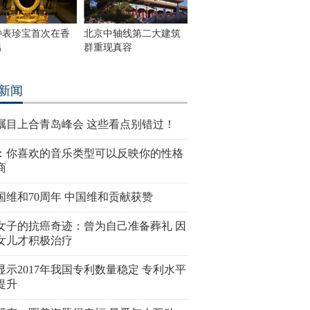
钟表珍宝首次在香
北京中轴线第二大建筑
出
群重现真容
新闻
瞩目上合青岛峰会 这些看点别错过！
：你喜欢的音乐类型可以反映你的性格
商
国维和70周年 中国维和贡献获赞
女子的抗癌奇迹：曾为自己准备葬礼 因
女儿才积极治疗
显示2017年我国专利数量稳定 专利水平
提升