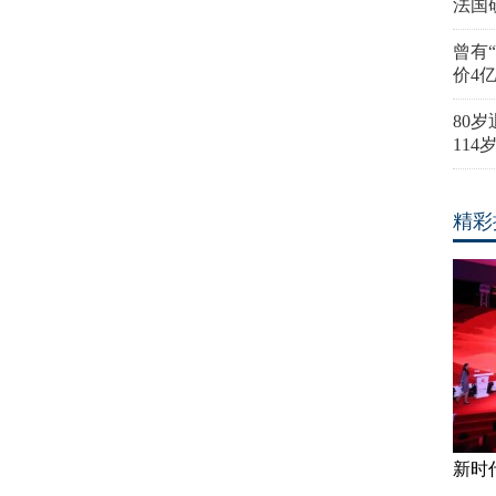
法国
曾有
价4
80
11
精彩
新时