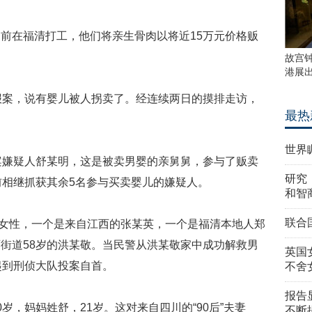
前在福清打工，他们将亲生骨肉以将近15万元价格贩
故宫
港展
报案，说有婴儿被人拐卖了。经连续两日的摸排走访，
最热
世界
案嫌疑人舒某明，这是被卖男婴的亲舅舅，参与了贩卖
研究
前相继抓获其余5名参与买卖婴儿的嫌疑人。
和智
联合
岁的女性，一个是来自江西的张某英，一个是福清本地人郑
街道58岁的洪某敬。当民警从洪某敬家中成功解救男
英国
起到刑侦大队投案自首。
不舍
报告
岁，妈妈姓舒，21岁。这对来自四川的“90后”夫妻
不断