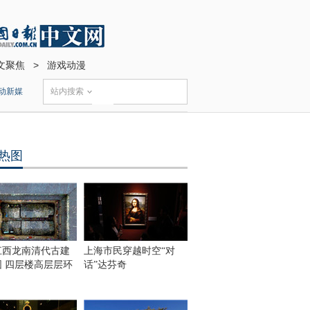
文聚焦
>
游戏动漫
动新媒
站内搜索
热图
江西龙南清代古建
上海市民穿越时空“对
围 四层楼高层层环
话”达芬奇