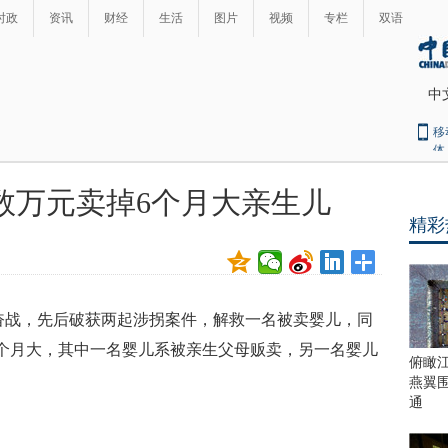
时政
资讯
财经
生活
图片
视频
专栏
双语
中
移
体
十数万元卖掉6个月大亲生儿
精彩
续奋战，先后破获两起涉拐案件，解救一名被卖婴儿，同
个月大，其中一名婴儿系被亲生父母贩卖，另一名婴儿
俯瞰
燕翼
通