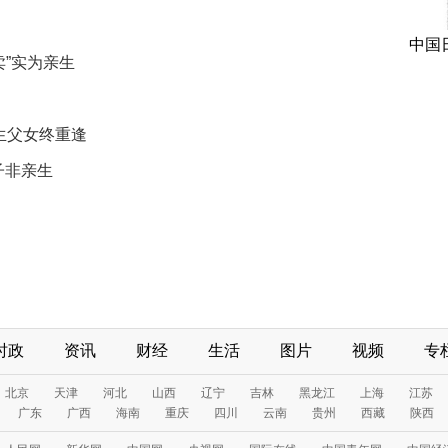
中国
”实为亲生
生父女终重逢
子非亲生
时政
资讯
财经
生活
图片
视频
专
北京
天津
河北
山西
辽宁
吉林
黑龙江
上海
江苏
广东
广西
海南
重庆
四川
云南
贵州
西藏
陕西