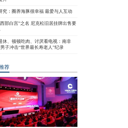
研究：圈养海豚很幸福 最爱与人互动
“西部白宫”之名 尼克松旧居挂牌出售要
亿
岁退休、顿顿吃肉、讨厌看电视：南非
4岁男子冲击“世界最长寿老人”纪录
推荐