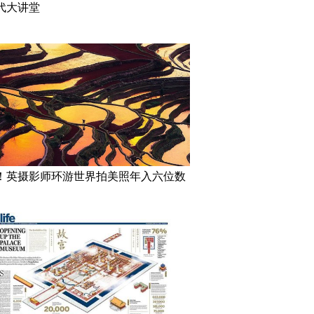
代大讲堂
！英摄影师环游世界拍美照年入六位数