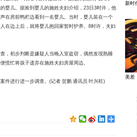
新时
的婴儿。据捡到婴儿的施姓夫妇介绍，23日3时许，他
哭声在房前鸭栏边看到一名婴儿。当时，婴儿装在一个
人在边上后，就将婴儿抱回家暂时护养。8时许，夫妇
勘查，初步判断是嫌疑人当晚入室盗窃，偶然发现熟睡
人便慌忙将孩子遗弃在施姓夫妇房屋周边。
美差
件进行进一步调查。(记者 贺鹏 通讯员 叶兴旺)