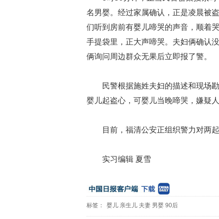
名男婴。经过家属确认，正是凌晨被盗
们听到房前有婴儿啼哭的声音，顺着
手提袋里，正大声啼哭。夫妇俩确认没
俩询问周边群众无果后立即报了警。
民警根据施姓夫妇的描述和现场
婴儿起盗心，可婴儿当晚啼哭，嫌疑
目前，福清公安正组织警力对两起案
实习编辑 夏雪
标签：
婴儿
亲生儿
夫妻
男婴
90后