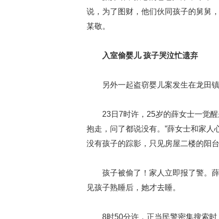
说，为了图财，他们伙同孩子的舅舅，以
某敬。
入室偷婴儿 孩子哭泣忙遗弃
另外一起盗窃婴儿案发生在龙田
23日7时许，25岁的薛女士一觉
抱走，问了都说没有。”薛女士和家人
没有孩子的踪影，只见房屋二楼的阳
孩子被偷了！家人立即报了警。薛
见孩子熟睡后，她才去睡。
8时50分许，正当民警密集搜索