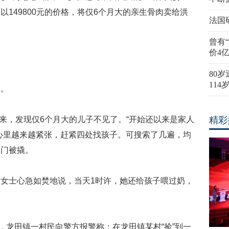
149800元的价格，将仅6个月大的亲生骨肉卖给洪
法国
曾有
价4
80
11
镇。
醒来，发现仅6个月大的儿子不见了。“开始还以来是家人
精彩
心里越来越紧张，赶紧四处找孩子。可搜索了几遍，均
台门被撬。
女士心急如焚地说，当天1时许，她还给孩子喂过奶，
时，龙田镇一村民向警方报警称：在龙田镇某村“捡”到一