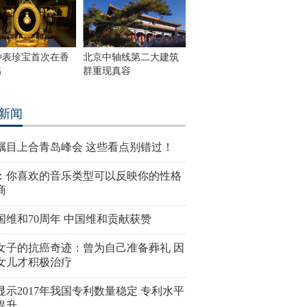
钟表珍宝首次在香
北京中轴线第二大建筑
出
群重现真容
新闻
瞩目上合青岛峰会 这些看点别错过！
：你喜欢的音乐类型可以反映你的性格
商
国维和70周年 中国维和贡献获赞
女子的抗癌奇迹：曾为自己准备葬礼 因
女儿才积极治疗
显示2017年我国专利数量稳定 专利水平
提升