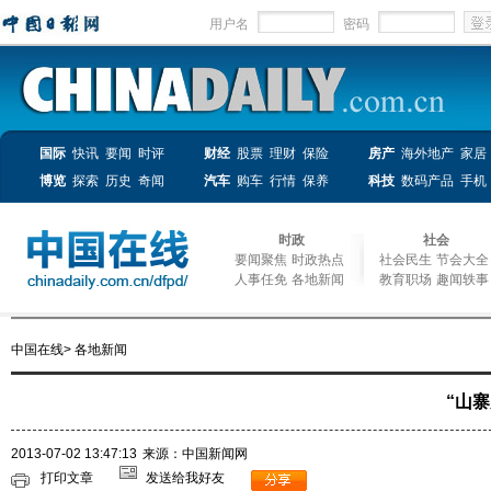
用户名
密码
国际
快讯
要闻
时评
财经
股票
理财
保险
房产
海外地产
家居
博览
探索
历史
奇闻
汽车
购车
行情
保养
科技
数码产品
手机
时政
社会
要闻聚焦
时政热点
社会民生
节会大全
人事任免
各地新闻
教育职场
趣闻轶事
中国在线
>
各地新闻
“山
2013-07-02 13:47:13
来源：中国新闻网
打印文章
发送给我好友