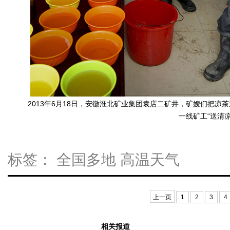
2013年6月18日，安徽淮北矿业集团袁店二矿井，矿嫂们把
一线矿工“送清
标签：
全国多地
高温天气
上一页
1
2
3
4
相关报道