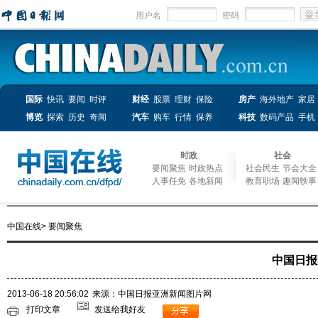
用户名
密码
国际
快讯
要闻
时评
财经
股票
理财
保险
房产
海外地产
家居
博览
探索
历史
奇闻
汽车
购车
行情
保养
科技
数码产品
手机
时政
社会
要闻聚焦
时政热点
社会民生
节会大全
人事任免
各地新闻
教育职场
趣闻轶事
中国在线
>
要闻聚焦
中国日报
2013-06-18 20:56:02
来源：中国日报亚洲新闻图片网
打印文章
发送给我好友