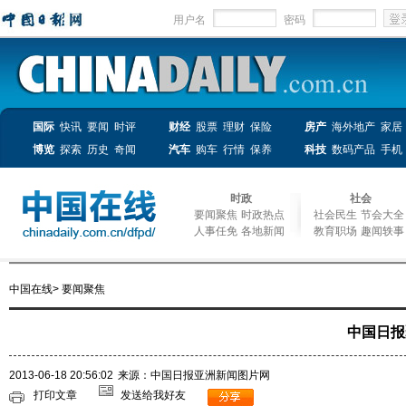
用户名
密码
国际
快讯
要闻
时评
财经
股票
理财
保险
房产
海外地产
家居
博览
探索
历史
奇闻
汽车
购车
行情
保养
科技
数码产品
手机
时政
社会
要闻聚焦
时政热点
社会民生
节会大全
人事任免
各地新闻
教育职场
趣闻轶事
中国在线
>
要闻聚焦
中国日报
2013-06-18 20:56:02
来源：中国日报亚洲新闻图片网
打印文章
发送给我好友