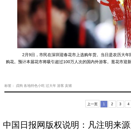
2月9日，市民在深圳迎春花市上选购年货。当日是农历大年除
购花。预计本届花市将吸引超过100万人次的国内外游客。逛花市迎
标签：
戌狗
各地特色小吃
过大年
游客
亥猪
上一页
1
2
3
4
中国日报网版权说明：凡注明来源为