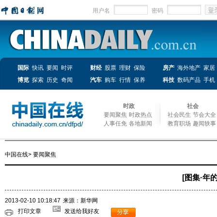
用户名
密码
国际
快讯
要闻
时评
财经
股票
理财
保险
房产
海外地产
家居
博览
探索
历史
奇闻
汽车
购车
行情
保养
科技
数码产品
手机
时政
社会
要闻聚焦
时政热点
社会民生
节会大全
人事任免
各地新闻
教育职场
趣闻轶事
中国在线
>
要闻聚焦
[图集·年
2013-02-10 10:18:47
来源：新华网
打印文章
发送给我好友