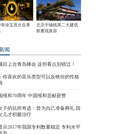
钟表珍宝首次在香
北京中轴线第二大建筑
出
群重现真容
新闻
瞩目上合青岛峰会 这些看点别错过！
：你喜欢的音乐类型可以反映你的性格
商
国维和70周年 中国维和贡献获赞
女子的抗癌奇迹：曾为自己准备葬礼 因
女儿才积极治疗
显示2017年我国专利数量稳定 专利水平
提升