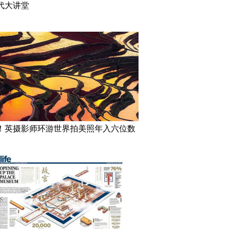
代大讲堂
！英摄影师环游世界拍美照年入六位数