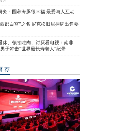
研究：圈养海豚很幸福 最爱与人互动
“西部白宫”之名 尼克松旧居挂牌出售要
亿
岁退休、顿顿吃肉、讨厌看电视：南非
4岁男子冲击“世界最长寿老人”纪录
推荐