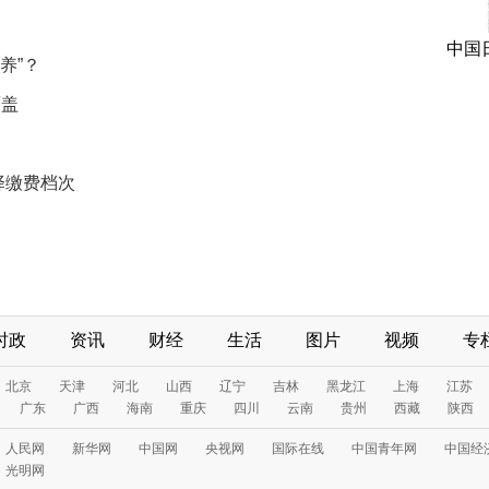
中国
养”？
覆盖
择缴费档次
时政
资讯
财经
生活
图片
视频
专
北京
天津
河北
山西
辽宁
吉林
黑龙江
上海
江苏
广东
广西
海南
重庆
四川
云南
贵州
西藏
陕西
人民网
新华网
中国网
央视网
国际在线
中国青年网
中国经
光明网