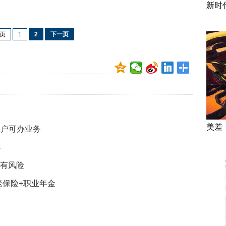
新时
页
1
2
下一页
美差
出户可办业务
小
险有风险
老保险+职业年金