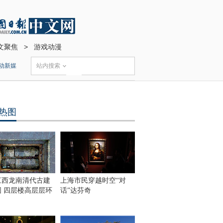
文聚焦
>
游戏动漫
动新媒
站内搜索
热图
江西龙南清代古建
上海市民穿越时空“对
围 四层楼高层层环
话”达芬奇