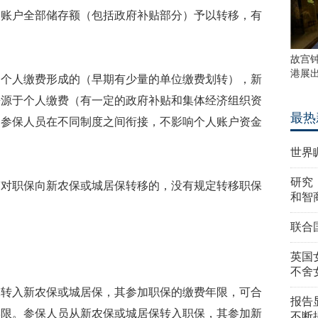
人账户全部储存额（包括政府补贴部分）予以转移，有
故宫
港展
由个人缴费形成的（早期有少量的单位缴费划转），新
来源于个人缴费（有一定的政府补贴和集体经济组织资
最热
，参保人员在不同制度之间衔接，不影响个人账户资金
世界
研究
稿对职保向新农保或城居保转移的，没有规定转移职保
和智
联合
英国
不舍
保转入新农保或城居保，其参加职保的缴费年限，可合
报告
年限。参保人员从新农保或城居保转入职保，其参加新
不断