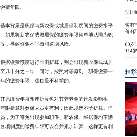
保缴费年限。
法国
曾有
的基本背景是职保与新农保或城居保制度间的缴费水平
价4
倍。如果将新农保或城居保的缴费年限简单地认同为职
对等，导致资金不平衡和道德风险。
80
11
间根据缴费额度进行比例折算，则会出现新农保或城居
甚至几十分之一年；同时，按照对等原则，职保缴费一
精彩
十年的缴费年限，这也是不科学的。
，其原缴费年限即使折算也对其养老金的计发影响很
费年限折算对参保人员更有利，因此规定不予折算。但
人员，为了避免出现参加职保、新农保、城居保均不满
其各项制度的缴费年限可以合并累加计算，这样更有利
）