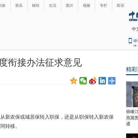
时政
资讯
财经
生活
图片
视频
专栏
双语
中
移
体
度衔接办法征求意见
精彩
俯瞰
是从新农保或城居保转入职保，还是从职保转入新农保
燕翼
通
随同转移。