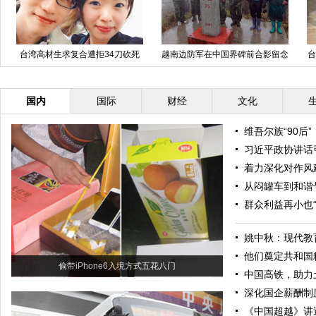
台湾高材生求复合遭拒34刀砍死
越南边防军在中国界碑前合影留念
台
女友
国内
国际
财经
文化
维吾尔族“90后
习近平政协讲话
着力深化对作风
从闷罐车到和谐
群众利益再小也“
姚中秋：现代教
他们奠定共和国
偷带iPhone6入境方式五花八门
中国高铁，助力
深化国企薪酬制
《中国超越》讲