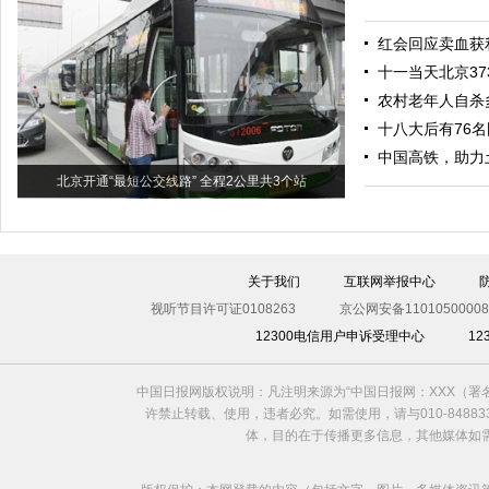
红会回应卖血获
十一当天北京37
农村老年人自杀
十八大后有76
中国高铁，助力
北京开通“最短公交线路” 全程2公里共3个站
关于我们
互联网举报中心
视听节目许可证0108263
京公网安备11010500008
12300电信用户申诉受理中心
1
中国日报网版权说明：凡注明来源为“中国日报网：XXX（
许禁止转载、使用，违者必究。如需使用，请与010-8488
体，目的在于传播更多信息，其他媒体如