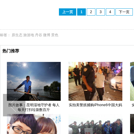
上一页
1
2
3
4
下一页
标签：
原生态
旅游地
丹谷
微博
景色
热门推荐
图片故事：昆明湿地守护者 每人
实拍美警抓捕购iPhone6中国大妈
每天打扫垃圾数百斤