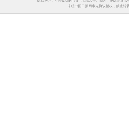
版权保护：本网登载的内容（包括文字、图片、多媒体资讯
未经中国日报网事先协议授权，禁止转载使用。给