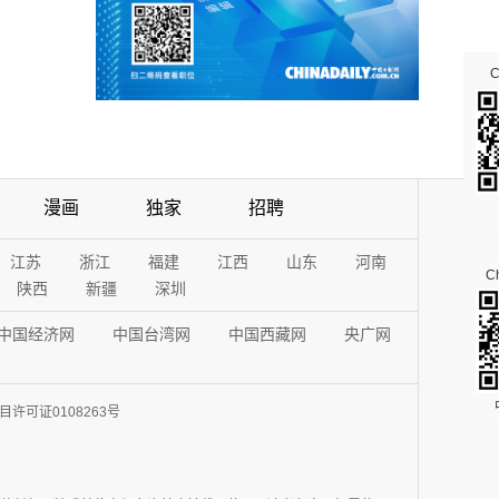
漫画
独家
招聘
江苏
浙江
福建
江西
山东
河南
Ch
陕西
新疆
深圳
中国经济网
中国台湾网
中国西藏网
央广网
许可证0108263号