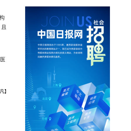
构
，且
家医
凡】