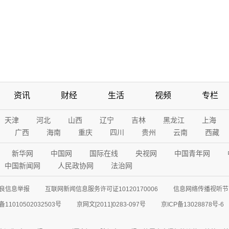
资讯
财经
生活
视频
专栏
天津
河北
山西
辽宁
吉林
黑龙江
上海
广西
海南
重庆
四川
贵州
云南
西藏
新华网
中国网
国际在线
央视网
中国青年网
中国新闻网
人民政协网
法治网
良信息举报
互联网新闻信息服务许可证10120170006
信息网络传播视听节目
11010502032503号
京网文[2011]0283-097号
京ICP备13028878号-6