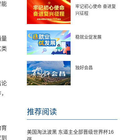
智能
牢记初心使命 奋进复
兴征程
稳就业促发展
通量
这类
独好会昌
结论
作，
推荐阅读
物育
美国淘汰波黑 东道主全部晋级世界杯16
究到
强