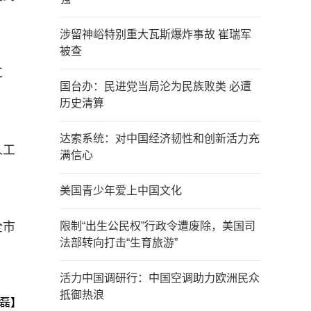
涉留神峪特别重大瓦斯爆炸事故 崔瑞军
被查
工
国台办：民进党当局沦为民族败类 必遭
历史清算
达索系统：对中国经济韧性和创新活力充
人工
满信心
美国青少年爱上中国文化
全市
限制“出生公民权”行政令遭废除，美国司
法部转向打击“生育旅游”
活力中国调研行：中国空调助力欧洲民众
抵御热浪
磊】