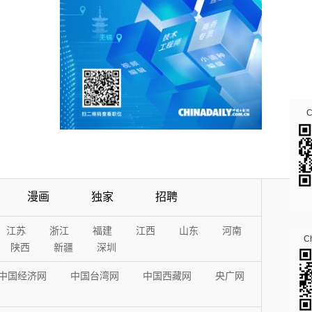
漫画
独家
招聘
江苏
浙江
福建
江西
山东
河南
Ch
陕西
新疆
深圳
中国经济网
中国台湾网
中国西藏网
央广网