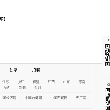
琦】
独家
招聘
江苏
浙江
福建
江西
山东
河南
Ch
陕西
新疆
深圳
中国经济网
中国台湾网
中国西藏网
央广网