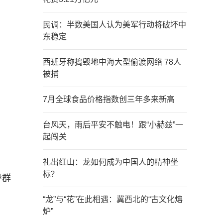
民调：半数美国人认为美军行动将破坏中
东稳定
西班牙称捣毁地中海大型偷渡网络 78人
被捕
7月全球食品价格指数创三年多来新高
台风天，雨后平安不触电！跟“小赫兹”一
起闯关
礼出红山：龙如何成为中国人的精神坐
标？
导群
“龙”与“花”在此相遇：冀西北的“古文化熔
炉”