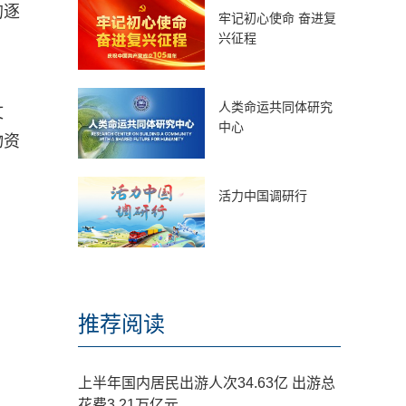
的逐
牢记初心使命 奋进复
兴征程
人类命运共同体研究
文
中心
物资
活力中国调研行
推荐阅读
上半年国内居民出游人次34.63亿 出游总
花费3.21万亿元