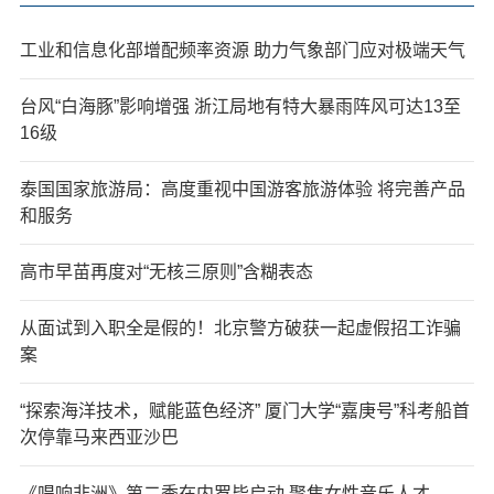
工业和信息化部增配频率资源 助力气象部门应对极端天气
台风“白海豚”影响增强 浙江局地有特大暴雨阵风可达13至
16级
泰国国家旅游局：高度重视中国游客旅游体验 将完善产品
和服务
高市早苗再度对“无核三原则”含糊表态
从面试到入职全是假的！北京警方破获一起虚假招工诈骗
案
“探索海洋技术，赋能蓝色经济” 厦门大学“嘉庚号”科考船首
次停靠马来西亚沙巴
《唱响非洲》第二季在内罗毕启动 聚焦女性音乐人才