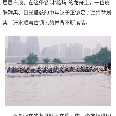
层层白浪。在这条名叫“榕屿”的龙舟上，一位皮
肤黝黑、目光坚毅的中年汉子正铆足了劲挥臂划
桨，汗水顺着古铜色的脊背不断滚落。