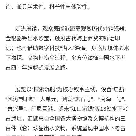
造，兼具学术性、科普性与体验性。
走进展馆，观众既能近距离观赏历代外销瓷器、
金银器等出水珍宝，触摸古代海上商贸的鲜活印
记；也可借助数字科技“潜入”深海，身临其境体验水
下勘探、文物打捞全过程，全方位读懂中国水下考
古四十年跨越式发展之路。
展览以“探索沉船”为核心叙事主线，设置“启航”
“风涛”“归航”三大单元，涵盖“黑石号”、“南海Ⅰ号”、
“泰兴号”、印尼巨港、明末“江口沉银”等16处水下考
古遗址，汇聚来自全国各大博物馆及文博机构的三
百件（套）珍品出水文物，系统呈现中国水下考古