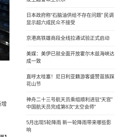
日本政府称“石脑油供给不存在问题” 民调
显示超六成民众不接受
京港高铁雄商段全线拉通试验正式启动
美媒：美伊已就全面开放霍尔木兹海峡达
成一致
直呼太哇塞！尼日利亚籍游客盛赞苗族踩
花山节
神舟二十三号航天员乘组顺利进驻“天宫”
新增
中国航天员完成第8次“太空会师”
5月出现5轮降雨 新一轮降雨带来哪些影
响