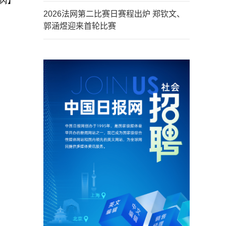
芮】
2026法网第二比赛日赛程出炉 郑钦文、
郭涵煜迎来首轮比赛