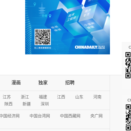
漫画
独家
招聘
江苏
浙江
福建
江西
山东
河南
Ch
陕西
新疆
深圳
中国经济网
中国台湾网
中国西藏网
央广网