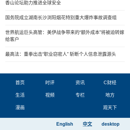
香山论坛助力推进全球安全
国务院成立湖南长沙浏阳烟花特别重大爆炸事故调查组
世界航运巨头高管：美伊战争带来的“额外成本”将被迫转嫁
给客户
最高法：重拳出击“职业窃密人” 斩断个人信息泄露源头
首页
时评
资讯
C财经
生活
视频
专栏
地方
漫画
观天下
English
中文
desktop