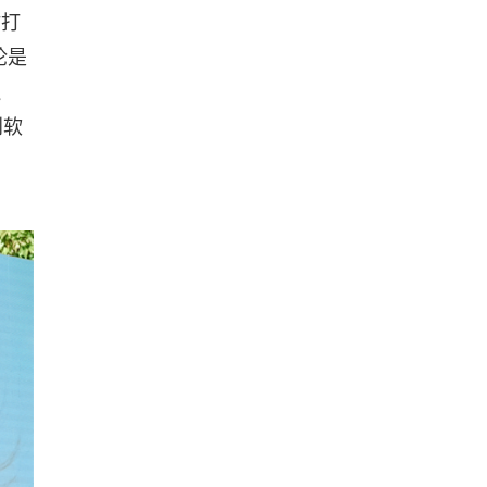
贴打
论是
连
到软