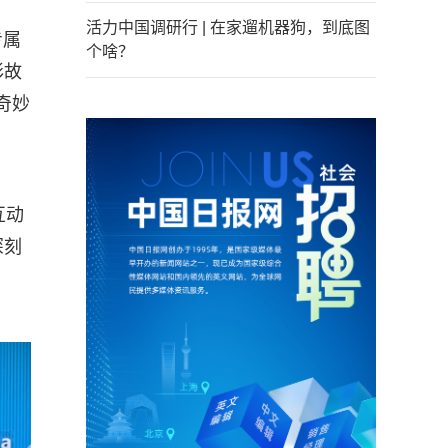
活力中国调研行 | 在家遛机器狗，到底图
专属
个啥？
彩故
奇妙
互动
深刻