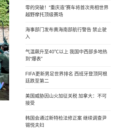
零的突破！“重庆造”赛车将首次亮相世界
越野摩托顶级赛场
海事部门发布黄海南部航行警告 禁止驶
入
气温飙升至40℃以上 我国中西部多地热
到“爆表”
FIFA更新男足世界排名 西班牙登顶阿根
廷跌至第二
美国威胁因山火加征关税 加拿大：不可
接受
韩国会通过新特检法修正案 继续调查尹
锡悦夫妇