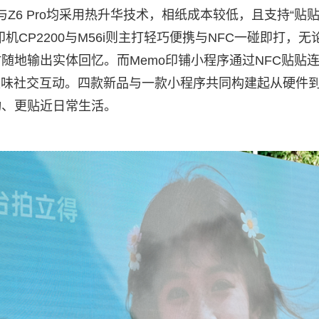
Z6 Pro均采用热升华技术，相纸成本较低，且支持“贴
CP2200与M56i则主打轻巧便携与NFC一碰即打，无
随地输出实体回忆。而Memo印铺小程序通过NFC贴贴
趣味社交互动。四款新品与一款小程序共同构建起从硬件
动、更贴近日常生活。