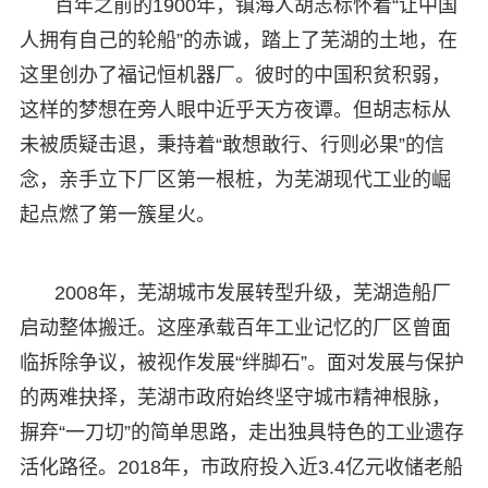
百年之前的1900年，镇海人胡志标怀着“让中国
人拥有自己的轮船”的赤诚，踏上了芜湖的土地，在
这里创办了福记恒机器厂。彼时的中国积贫积弱，
这样的梦想在旁人眼中近乎天方夜谭。但胡志标从
未被质疑击退，秉持着“敢想敢行、行则必果”的信
念，亲手立下厂区第一根桩，为芜湖现代工业的崛
起点燃了第一簇星火。
2008年，芜湖城市发展转型升级，芜湖造船厂
启动整体搬迁。这座承载百年工业记忆的厂区曾面
临拆除争议，被视作发展“绊脚石”。面对发展与保护
的两难抉择，芜湖市政府始终坚守城市精神根脉，
摒弃“一刀切”的简单思路，走出独具特色的工业遗存
活化路径。2018年，市政府投入近3.4亿元收储老船