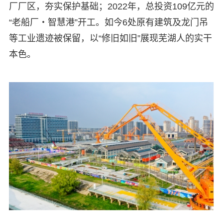
厂厂区，夯实保护基础；2022年，总投资109亿元的
“老船厂・智慧港”开工。如今6处原有建筑及龙门吊
等工业遗迹被保留，以“修旧如旧”展现芜湖人的实干
本色。