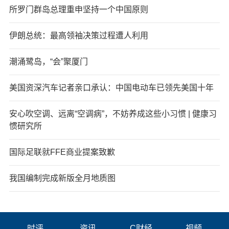
所罗门群岛总理重申坚持一个中国原则
伊朗总统：最高领袖决策过程遭人利用
潮涌鹭岛，“会”聚厦门
美国资深汽车记者亲口承认：中国电动车已领先美国十年
安心吹空调、远离“空调病”，不妨养成这些小习惯 | 健康习
惯研究所
国际足联就FFE商业提案致歉
我国编制完成新版全月地质图
时评
资讯
C财经
视频