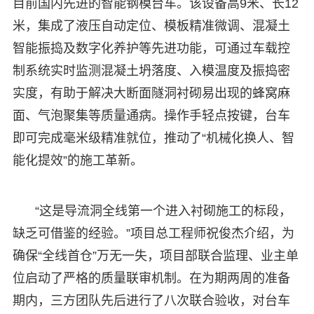
目前国内先进的智能钢模台车。该设备高9米、长12
米，集成了液压自动定位、模板精准微调、混凝土
智能振捣及数字化养护等先进功能，可通过车载控
制系统实时监测混凝土坍落度、入模温度及振捣密
实度，有助于解决大断面隧洞衬砌易出现的蜂窝麻
面、气泡聚集等质量通病。操作手轻点按键，台车
即可完成毫米级精准就位，推动了“机械化换人、智
能化提效”的施工革新。
“这是导流洞全线第一个进入衬砌施工的标段，
缺乏可借鉴的经验。”项目总工程师祝俊杰介绍，为
确保“全线首仓”万无一失，项目部联合监理、业主单
位启动了严格的质量联审机制。在为期两周的准备
期内，三方团队先后进行了八次联合验收，对台车