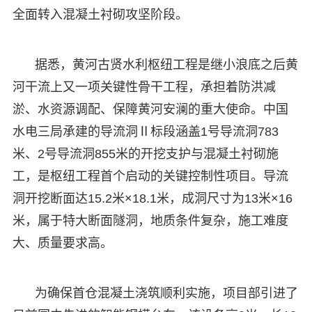
全面转入混凝土衬砌攻坚阶段。
据悉，黄河古贤水利枢纽工程是继小浪底之后黄
河干流上又一项关键性骨干工程，承担着防洪减
淤、水资源调配、保障黄河安澜的重大使命。中国
水电三局承建的导流洞Ⅱ标段涵盖1号导流洞783
米、2号导流洞855米的开挖支护与混凝土衬砌施
工，是枢纽工程首个启动的关键控制性项目。导流
洞开挖断面达15.2米×18.1米，成洞尺寸为13米×16
米，属于特大断面隧洞，地质条件复杂，施工难度
大、质量要求高。
为确保首仓混凝土浇筑顺利实施，项目部引进了