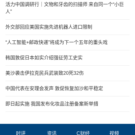
活力中国调研行｜文物和牙齿的扫描师 来自同一个“小巨
人”
外交部回应美国实施先进机器人进口限制
“人工智能+邮政快递”将成为下一个五年的重头戏
韩国敦促日本如实介绍强征劳工史实
美沙袭击伊拉克民兵武装致20死32伤
中国代表在安理会发声 敦促恢复加沙和平稳定
即日起实施 我国发布化妆品注册备案新举措
时评
资讯
C财经
视频