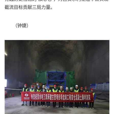
截流目标贡献三局力量。
（钟婕）