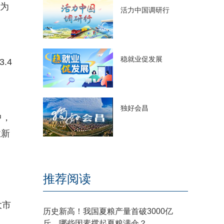
，为
活力中国调研行
稳就业促发展
.4
独好会昌
中，
业新
推荐阅读
大市
历史新高！我国夏粮产量首破3000亿
斤，哪些因素撑起夏粮满仓？