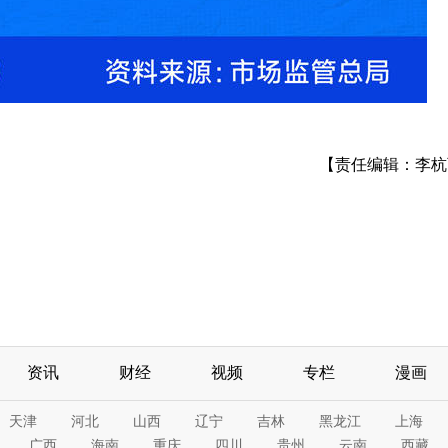
【责任编辑：李杭
资讯
财经
视频
专栏
漫画
天津
河北
山西
辽宁
吉林
黑龙江
上海
广西
海南
重庆
四川
贵州
云南
西藏