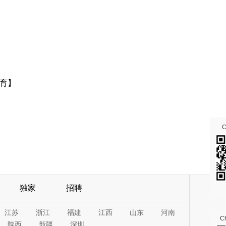
育】
独家
招聘
江苏
浙江
福建
江西
山东
河南
Ch
陕西
新疆
深圳