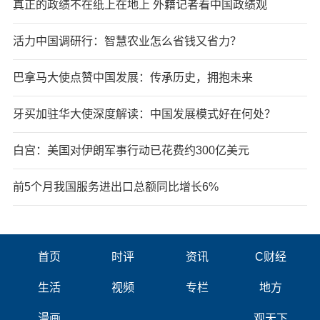
真正的政绩不在纸上在地上 外籍记者看中国政绩观
活力中国调研行：智慧农业怎么省钱又省力？
巴拿马大使点赞中国发展：传承历史，拥抱未来
牙买加驻华大使深度解读：中国发展模式好在何处？
白宫：美国对伊朗军事行动已花费约300亿美元
前5个月我国服务进出口总额同比增长6%
首页
时评
资讯
C财经
生活
视频
专栏
地方
漫画
观天下