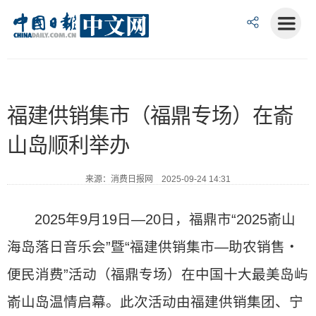
福建供销集市（福鼎专场）在嵛
山岛顺利举办
来源：消费日报网 2025-09-24 14:31
2025年9月19日—20日，福鼎市“2025嵛山
海岛落日音乐会”暨“福建供销集市—助农销售・
便民消费”活动（福鼎专场）在中国十大最美岛屿
嵛山岛温情启幕。此次活动由福建供销集团、宁