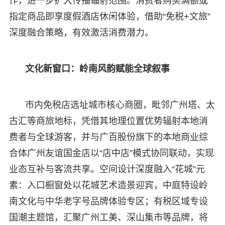
作，进一步扩大传播辐射范围。消费者购买满额或
指定商品即享度假酒店休闲体验，借助“免税+文旅”
深度融合策略，有效激活消费潜力。
文化新窗口：岭南风韵赋能全球叙事
市内免税店选址城市核心商圈，毗邻广州塔、太
古汇等商旅地标，凭借其地理位置优势辐射本地消
费者与全球游客，并与广百股份旗下的本地商业综
合体广州友谊国金店以“店中店”模式协同联动，实现
业态互补与客流共享。空间设计深度融入“花城”元
素：入口橱窗处以花城艺术造景迎宾，中庭特设岭
南文化与中华老字号品牌体验专区；有税区域专设
国潮主题馆，汇聚广州工美、深山集市等品牌，将