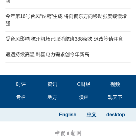
闭
今年第16号台风“琵鹭”生成 将向偏东方向移动强度缓慢增
强
受台风影响 杭州机场已取消航班388架次 退改签请注意
遭遇持续高温 韩国电力需求创今年新高
时评
资讯
C财经
视频
专栏
地方
漫画
观天下
English
中文
desktop