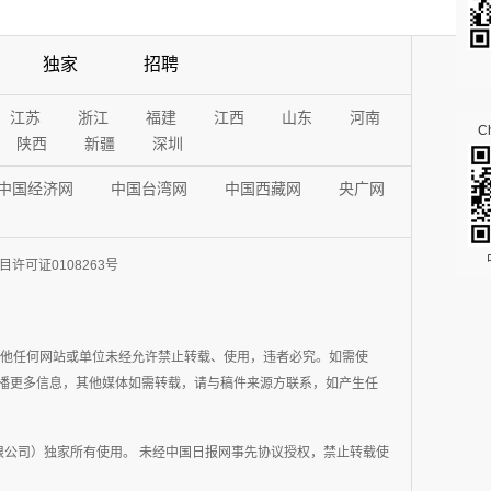
独家
招聘
江苏
浙江
福建
江西
山东
河南
Ch
陕西
新疆
深圳
中国经济网
中国台湾网
中国西藏网
央广网
许可证0108263号
其他任何网站或单位未经允许禁止转载、使用，违者必究。如需使
在于传播更多信息，其他媒体如需转载，请与稿件来源方联系，如产生任
公司）独家所有使用。 未经中国日报网事先协议授权，禁止转载使