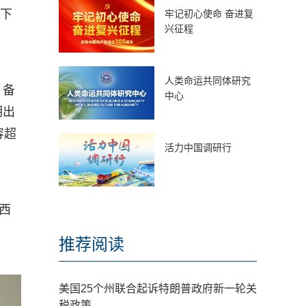
日下
牢记初心使命 奋进复
兴征程
人类命运共同体研究
，备
中心
期出
容超
活力中国调研行
西
推荐阅读
美国25个州联合起诉特朗普政府新一轮关
税政策