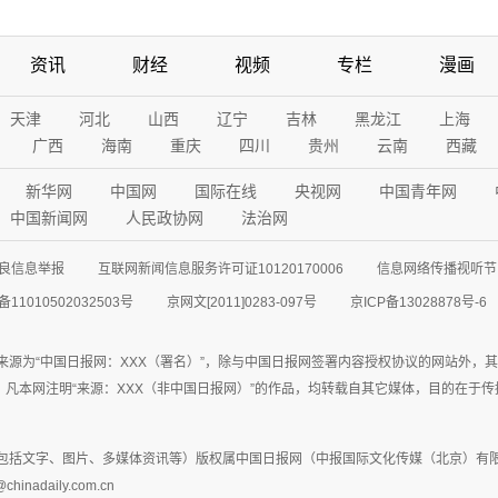
资讯
财经
视频
专栏
漫画
天津
河北
山西
辽宁
吉林
黑龙江
上海
广西
海南
重庆
四川
贵州
云南
西藏
新华网
中国网
国际在线
央视网
中国青年网
中国新闻网
人民政协网
法治网
良信息举报
互联网新闻信息服务许可证10120170006
信息网络传播视听节目
11010502032503号
京网文[2011]0283-097号
京ICP备13028878号-6
来源为“中国日报网：XXX（署名）”，除与中国日报网签署内容授权协议的网站外，
77联系；凡本网注明“来源：XXX（非中国日报网）”的作品，均转载自其它媒体，目的
包括文字、图片、多媒体资讯等）版权属中国日报网（中报国际文化传媒（北京）有限
adaily.com.cn