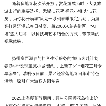
随着多地春花次第开放，赏花游成为时下大众旅
游出行的重要选择。无锡拈花湾·禅意小镇以“拈花一
笑，为你花开满城”策划一系列春季限定活动，为游
客打造沉浸式春日盛宴。超2000米花卉街区、“AI
塔”盛大启幕，以科技与艺术结合的方式，带来新的
视觉体验。
扬州瘦西湖参与抖音生活服务的“城市奔赴计划·
春游季”“发现宝藏小城”活动，上新了6个“烟花三月专
享套餐”。清明假日前，景区还将落地春日集市特色
活动，吸引广大游客入园赏春。
2025上海樱花节期间，顾村公园樱花岛推出沪
上首个沉浸式夜樱光影秀，以“蝶恋樱”为主题，巧妙