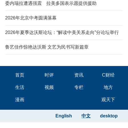
委内瑞拉遭遇强震 拉美多国表示愿提供援助
2026年北京中考圆满落幕
2026年夏季达沃斯论坛：“解读中美关系走向”分论坛举行
鲁艺佳作惊艳达沃斯 文艺为民书写新篇章
首页
时评
资讯
C财经
生活
视频
专栏
地方
漫画
观天下
English
中文
desktop