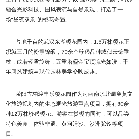
融合光影科技、国风表演与自然景观，打造了一
场“昼夜双景”的樱花奇遇。
占地千亩的武汉东湖樱花园内，1.5万株樱花正
织就三月的粉霞锦缎，70余个珍稀品种或似云锦垂
枝，或若轻雪旋舞，五重塔鎏金宝顶流光如洗，千
年唐风建筑与现代园林美学交映成趣。
荥阳古柏渡丰乐樱花园作为河南南水北调穿黄文
化旅游规划内的生态观光旅游重点项目，拥有80余
种12万株珍稀樱花。游客在赏樱的同时，可以品尝
特色美食、体验非遗、黄河滑沙、沙洲驼铃等项
目。