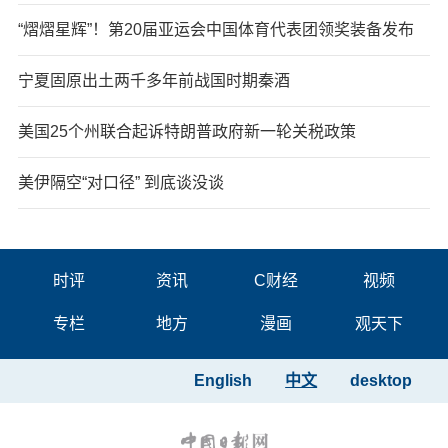
“熠熠星辉”！第20届亚运会中国体育代表团领奖装备发布
宁夏固原出土两千多年前战国时期秦酒
美国25个州联合起诉特朗普政府新一轮关税政策
美伊隔空“对口径” 到底谈没谈
时评
资讯
C财经
视频
专栏
地方
漫画
观天下
English
中文
desktop