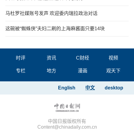
马杜罗社媒账号发声 欢迎委内瑞拉政治对话
这碗被“蜘蛛侠”夫妇二刷的上海麻酱面只要14块
时评
资讯
C财经
视频
专栏
地方
漫画
观天下
English
中文
desktop
中国日报版权所有
Content@chinadaily.com.cn