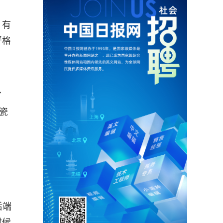
、有
严格
了
瓷
后端
时候