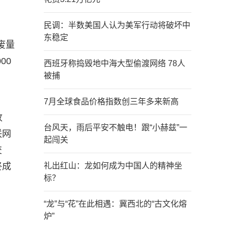
民调：半数美国人认为美军行动将破坏中
东稳定
废量
00
西班牙称捣毁地中海大型偷渡网络 78人
被捕
7月全球食品价格指数创三年多来新高
收
台风天，雨后平安不触电！跟“小赫兹”一
联网
起闯关
交
终成
礼出红山：龙如何成为中国人的精神坐
标？
“龙”与“花”在此相遇：冀西北的“古文化熔
炉”