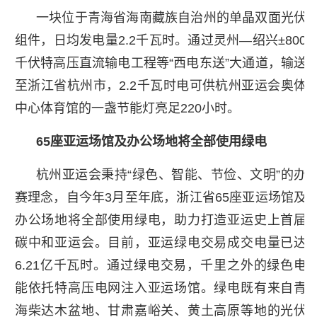
一块位于青海省海南藏族自治州的单晶双面光伏
组件，日均发电量2.2千瓦时。通过灵州—绍兴±800
千伏特高压直流输电工程等“西电东送”大通道，输送
至浙江省杭州市，2.2千瓦时电可供杭州亚运会奥体
中心体育馆的一盏节能灯亮足220小时。
65座亚运场馆及办公场地将全部使用绿电
杭州亚运会秉持“绿色、智能、节俭、文明”的办
赛理念，自今年3月至年底，浙江省65座亚运场馆及
办公场地将全部使用绿电，助力打造亚运史上首届
碳中和亚运会。目前，亚运绿电交易成交电量已达
6.21亿千瓦时。通过绿电交易，千里之外的绿色电
能依托特高压电网注入亚运场馆。绿电既有来自青
海柴达木盆地、甘肃嘉峪关、黄土高原等地的光伏