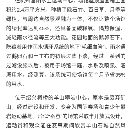
在杭州富阳水上运动中心，场馆屋顶屋面覆土面
积约2.4万平方米，种植了欧石竹、百日草、月季等
绿植，与周边自然景观融为一体，不仅让整个场馆
的绿化率达到45%，还具备固碳释氧、隔热保温、
减轻雨水径流等三大功能。花园地面的鹅卵石下，
隐藏着用作雨水循环系统的地下“毛细血管”。雨水通
过鹅卵石和土工布的初层过滤下渗，经过一系列的
过滤设施以后，被用于场馆中庭、水系及喷泉、灌
溉用水。经测算，该系统可使场馆每个月节省35%
的用水。
位于绍兴柯桥的羊山攀岩中心，原本是废弃矿
山，经过建设和开发，变身为国际赛场和青少年攀
岩运动基地。形似“蚕茧”的场馆采取半开放式设计，
运动员和观众能在赛事期间欣赏羊山石城自然风