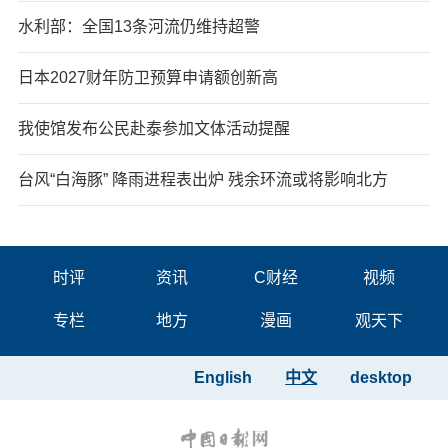
水利部：全国13条河流仍维持超警
日本2027财年防卫预算申请额创新高
我使馆发布公民赴泰参加文体活动提醒
台风“白海豚” 降雨进程表出炉 残余环流或将影响北方
时评
资讯
C财经
视频
专栏
地方
漫画
观天下
English
中文
desktop