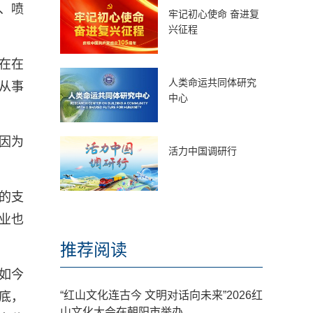
、喷
牢记初心使命 奋进复
兴征程
在在
人类命运共同体研究
从事
中心
因为
活力中国调研行
的支
业也
推荐阅读
如今
“红山文化连古今 文明对话向未来”2026红
底，
山文化大会在朝阳市举办