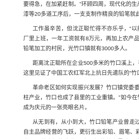
要得急，在加紧赶制。”环顾四周，现代化的
漆等20多道工序后，一支支制作精良的铅笔就此
工作虽辛苦，但沈正聪忙得不亦乐乎，“以
厂里上班，一年工资就有8万元，再加上农产
铅笔加工的村民，光竹口镇就有3000多人。
距离沈正聪所在企业500多米的竹口溪上
这里见证了中国工农红军北上抗日先遣队的“竹
革命老区如何实现振兴发展？竹口镇党委委
柱产业，竹口也成了县里的工业重镇。”如今在
成为庆元的一张亮眼名片。
从无到有，从小到大，竹口铅笔产业曾走
自主品牌经营的飞跃，更衍生出彩铅、眉笔、彩