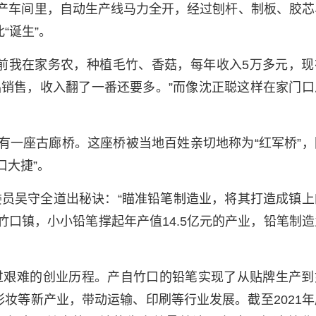
生产车间里，自动生产线马力全开，经过刨杆、制板、胶芯
“诞生”。
前我在家务农，种植毛竹、香菇，每年收入5万多元，现
品销售，收入翻了一番还要多。”而像沈正聪这样在家门口
，有一座古廊桥。这座桥被当地百姓亲切地称为“红军桥”，
口大捷”。
员吴守全道出秘诀：“瞄准铅笔制造业，将其打造成镇上
竹口镇，小小铅笔撑起年产值14.5亿元的产业，铅笔制造
过艰难的创业历程。产自竹口的铅笔实现了从贴牌生产到
妆等新产业，带动运输、印刷等行业发展。截至2021年