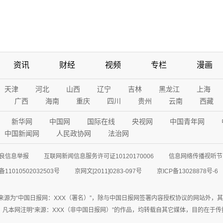
资讯
财经
视频
专栏
漫画
天津
河北
山西
辽宁
吉林
黑龙江
上海
广西
海南
重庆
四川
贵州
云南
西藏
新华网
中国网
国际在线
央视网
中国青年网
中国新闻网
人民政协网
法治网
良信息举报
互联网新闻信息服务许可证10120170006
信息网络传播视听节目
11010502032503号
京网文[2011]0283-097号
京ICP备13028878号-6
来源为“中国日报网：XXX（署名）”，除与中国日报网签署内容授权协议的网站外，
77联系；凡本网注明“来源：XXX（非中国日报网）”的作品，均转载自其它媒体，目的