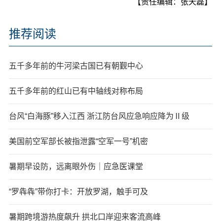
【责任编辑：张天磊】
推荐阅读
五千多年前的牛河梁古国已有朝觐中心
五千多年前的红山已有中轴线对称布局
台风“白海豚”移入江西 浙江防台风应急响应降为Ⅱ级
美国前空军部长被指泄露“空军一号”机密
暑期早设防，远离眼外伤｜应急医课堂
“罗犇犇”带你打卡：开放罗湖，触手可及
暑期跨境游热度飙升 拱北口岸迎来客流高峰