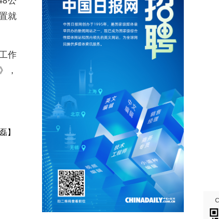
8公
置就
工作
》，
磊】