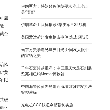
伊朗军方：特朗普称伊朗要求停止攻击
是“谎言”
词 履
伊朗革命卫队称摧毁3架美军F-35战机
险、
截至
美国爱达荷州发生枪击事件 造成3死2伤
当东方美学遇见世界目光 外国友人眼中
的宣纸之美
整治跨
千年石窟跨越重洋：中国重庆大足石刻展
“黄
览亮相纽约Memor博物馆
6年以
中国海警位黄岩岛附近海域组织维权执法
管控演练
共破
充电桩CCC认证今起强制实施
55亿