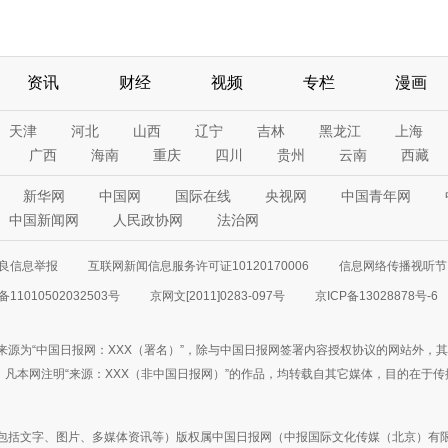
资讯
财经
视频
专栏
漫画
天津
河北
山西
辽宁
吉林
黑龙江
上海
广西
海南
重庆
四川
贵州
云南
西藏
新华网
中国网
国际在线
央视网
中国青年网
中国新闻网
人民政协网
法治网
良信息举报
互联网新闻信息服务许可证10120170006
信息网络传播视听节目
11010502032503号
京网文[2011]0283-097号
京ICP备13028878号-6
来源为“中国日报网：XXX（署名）”，除与中国日报网签署内容授权协议的网站外，
77联系；凡本网注明“来源：XXX（非中国日报网）”的作品，均转载自其它媒体，目的
包括文字、图片、多媒体资讯等）版权属中国日报网（中报国际文化传媒（北京）有限