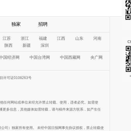
独家
招聘
江苏
浙江
福建
江西
山东
河南
Ch
陕西
新疆
深圳
中国经济网
中国台湾网
中国西藏网
央广网
许可证0108263号
其他任何网站或单位未经允许禁止转载、使用，违者必究。如需使
在于传播更多信息，其他媒体如需转载，请与稿件来源方联系，如产生任
公司）独家所有使用。 未经中国日报网事先协议授权，禁止转载使