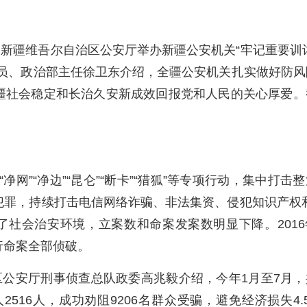
日，新疆维吾尔自治区公安厅举办新疆公安机关“牢记重要训
委员、政治部主任徐卫东介绍，全疆公安机关扎实做好防风
疆社会稳定和长治久安新成效回报党和人民的关心厚爱。
。
网”“净边”“昆仑”“断卡”“猎狐”等专项行动，集中打击
犯罪，持续打击电信网络诈骗、非法集资、侵犯知识产权和
化了社会治安环境，立案数和命案发案数明显下降。201
行命案全部侦破。
公安厅刑事侦查总队政委高兆毅介绍，今年1月至7月，
516人，成功劝阻9206名群众受骗，避免经济损失4.