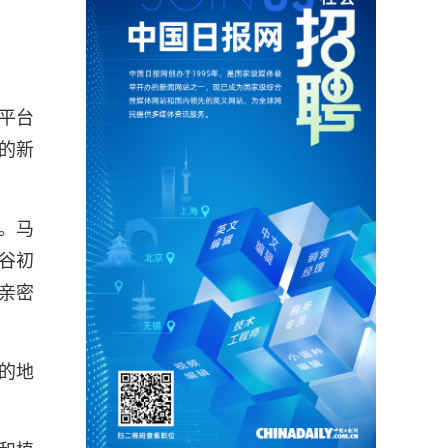
平台
天的新
。马
谷初
亲密
的地