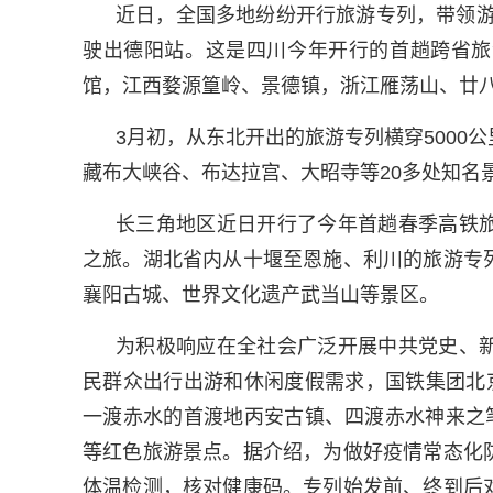
近日，全国多地纷纷开行旅游专列，带领游
驶出德阳站。这是四川今年开行的首趟跨省旅
馆，江西婺源篁岭、景德镇，浙江雁荡山、廿八
3月初，从东北开出的旅游专列横穿500
藏布大峡谷、布达拉宫、大昭寺等20多处知名
长三角地区近日开行了今年首趟春季高铁
之旅。湖北省内从十堰至恩施、利川的旅游专
襄阳古城、世界文化遗产武当山等景区。
为积极响应在全社会广泛开展中共党史、
民群众出行出游和休闲度假需求，国铁集团北
一渡赤水的首渡地丙安古镇、四渡赤水神来之
等红色旅游景点。据介绍，为做好疫情常态化
体温检测，核对健康码。专列始发前、终到后