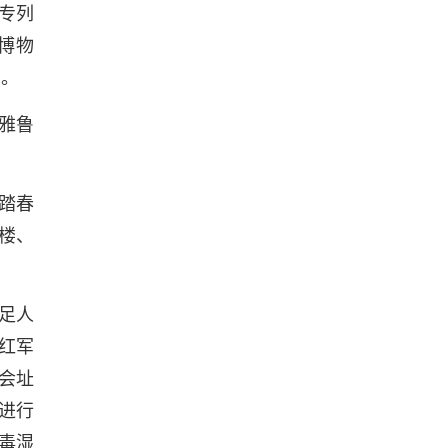
专列
博物
望。
雅鲁
踏春
楼、
足人
红军
会址
进行
毒湿