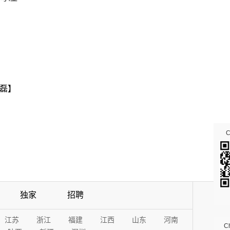
磊】
独家
招聘
江苏
浙江
福建
江西
山东
河南
Ch