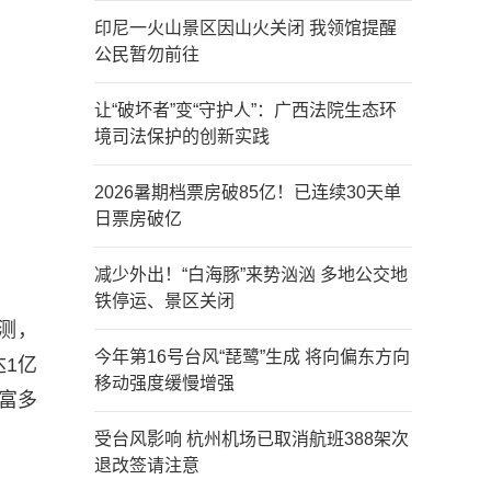
印尼一火山景区因山火关闭 我领馆提醒
公民暂勿前往
让“破坏者”变“守护人”：广西法院生态环
境司法保护的创新实践
2026暑期档票房破85亿！已连续30天单
日票房破亿
减少外出！“白海豚”来势汹汹 多地公交地
铁停运、景区关闭
测，
今年第16号台风“琵鹭”生成 将向偏东方向
达1亿
移动强度缓慢增强
富多
受台风影响 杭州机场已取消航班388架次
退改签请注意