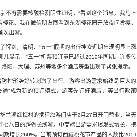
返京不再需要核酸检测阴性证明。“看到这个消息，我马上
看樱花。我在微信朋友圈看到东湖樱花园开放夜间赏樱，
首次出游。
了解到，清明、“五一”假期的出行搜索近期出现明显上涨
哪儿显示，“五一”机票预订量已超过2019年同期。许多
，洛阳、大理、苏州等地多个酒店房型出现了紧张提示。
情防控形势好转刺激了出行。游客出游需求始终是巨大的
交通”成为新的预订模式，游客先订好酒店，等出行政策
华兰溪红梅村的携程旅游门店于2月27日开门营业，当天
也有七八日的跨省长线游。中高端出游需求爆发式增长，携
同期增长260%。当前预订西藏桃花节产品的人数比201