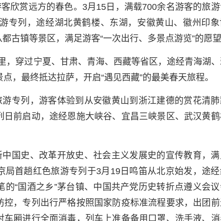
客欣赏远方的春色。3月15日，满载700余名游客的旅游
游专列，途经湖北黄鹤楼、东湖，安徽黄山、徽州印象
都古镇等景区，满足游客“一次出行、多景点游览”的愿
0公里，穿过宁夏、甘肃、青海、西藏等省区，途经青海湖、
景点，最终抵达拉萨，开启“遇见西藏”的最美春天旅程。
旅游专列，游客体验到从安徽黄山到浙江建德的赏花清肺
列日前启动，途经恩施大峡谷、宜昌三峡景区、武汉黄鹤
新中国史、改革开放史、社会主义发展史的宣传教育，满
京局首趟红色旅游专列于3月19日鸣笛从北京始发，途经
笔的“国酒之乡”茅台镇、中国共产党历史转折点遵义会议
防控，专列出行严格按照国家防疫标准流程要求，出团前
对车厢进行全面消毒，列车上准备备用口罩、洗手液、消