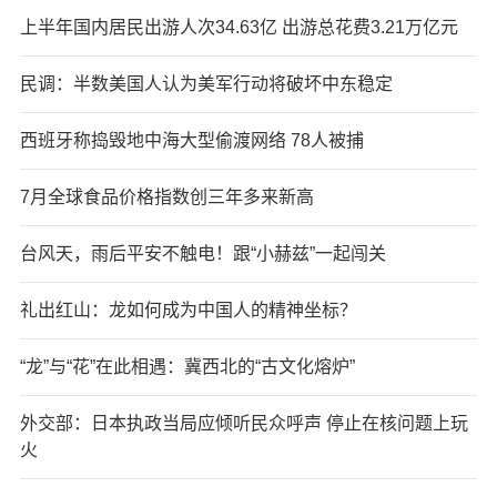
上半年国内居民出游人次34.63亿 出游总花费3.21万亿元
民调：半数美国人认为美军行动将破坏中东稳定
西班牙称捣毁地中海大型偷渡网络 78人被捕
7月全球食品价格指数创三年多来新高
台风天，雨后平安不触电！跟“小赫兹”一起闯关
礼出红山：龙如何成为中国人的精神坐标？
“龙”与“花”在此相遇：冀西北的“古文化熔炉”
外交部：日本执政当局应倾听民众呼声 停止在核问题上玩
火