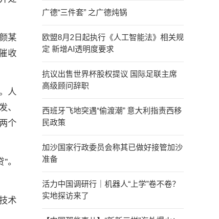
广德“三件套” 之广德炖锅
颜某
欧盟8月2日起执行《人工智能法》相关规
定 新增AI透明度要求
催收
抗议出售世界杯股权提议 国际足联主席
高级顾问辞职
。人
发、
西班牙飞地突遇“偷渡潮” 意大利指责西移
两个
民政策
加沙国家行政委员会称其已做好接管加沙
准备
”。
活力中国调研行｜机器人“上学”卷不卷？
实地探访来了
、技术