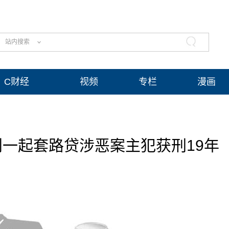
站内搜索
C财经
视频
专栏
漫画
一起套路贷涉恶案主犯获刑19年