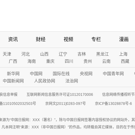
资讯
财经
视频
专栏
漫画
天津
河北
山西
辽宁
吉林
黑龙江
上海
广西
海南
重庆
四川
贵州
云南
西藏
新华网
中国网
国际在线
央视网
中国青年网
中国新闻网
人民政协网
法治网
良信息举报
互联网新闻信息服务许可证10120170006
信息网络传播视听节目
11010502032503号
京网文[2011]0283-097号
京ICP备13028878号-6
来源为“中国日报网：XXX（署名）”，除与中国日报网签署内容授权协议的网站外，
77联系；凡本网注明“来源：XXX（非中国日报网）”的作品，均转载自其它媒体，目的