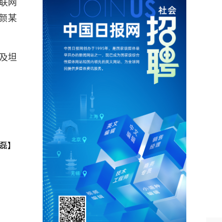
联网
颜某
及坦
磊】