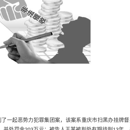
判了一起恶势力犯罪集团案，该案系重庆市扫黑办挂牌督
，并处罚金203万元；被告人王某被判处有期徒刑13年，