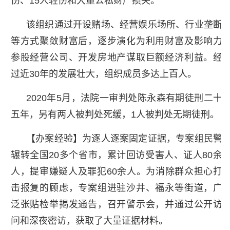
伤、15人轻伤和大量公私财产损失。
该组织通过开设赌场、经营娱乐场所、行业垄断
等方式聚敛财富后，逐步演化为利用财富及影响力
参股经营公司、开发房地产谋取巨额经济利益。经
过近30年的发展壮大，组织成员多达上百人。
2020年5月，法院一审判处陈永森有期徒刑二十
五年，另有两人被判处死缓，1人被判处无期徒刑。
【办案经验】为逐人逐案固定证据，专案组民警
辗转全国20多个省市，累计回访受害人、证人80余
人，提审嫌疑人及罪犯60余人。为消除群众担心打
击报复的顾虑，专案组进驻沙井、福永等街道，广
泛张贴检举揭发通告，召开警示会，并通过公开访
问和深夜密访，获取了大量证据材料。