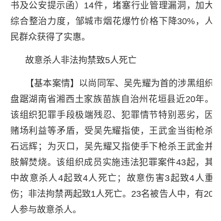
书及公安提示函）14件，堵塞行业管理漏洞，加大
综合整治力度，邹城市烟花爆竹价格下降30%，人
民群众获得了实惠。
故意杀人非法拘禁致5人死亡
【基本案情】以尚同军、吴先耀为首的涉黑组织
盘踞湖南省湘西土家族苗族自治州花垣县近20年。
该组织犯罪手段极端残忍、犯罪情节特别恶劣，因
赌场利益等矛盾，受吴先耀指使，王武金当街枪杀
石远辉；为灭口，吴先耀又指使手下枪杀王武金并
肢解焚烧。该组织成员实施违法犯罪案件43起，其
中故意杀人4起致4人死亡；故意伤害3起致4人重
伤；非法拘禁两起致1人死亡。23名被告人中，有20
人参与故意杀人。