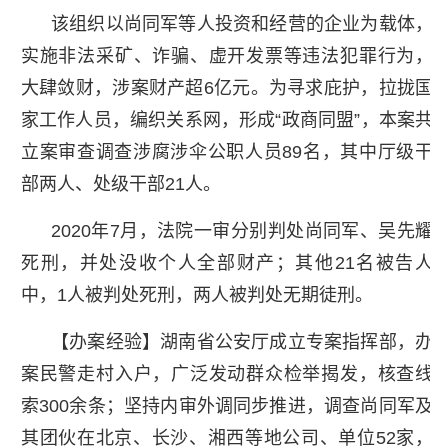
该组织以尚同军等人投资和经营的企业为载体，
实施非法采矿、诈骗、虚开发票等违法犯罪行为，
大肆敛财，涉案财产超6亿元。为寻求庇护，拉拢国
家工作人员，编织关系网，形成“政商同盟”，本案共
立案审查调查涉腐涉伞公职人员89名，其中厅级干
部两人、处级干部21人。
2020年7月，法院一审分别判处尚同军、吴先耀
死刑，并处没收个人全部财产；其他21名被告人
中，1人被判处死刑，两人被判处无期徒刑。
【办案经验】湖南省公安厅成立专案指挥部，办
案民警走村入户，广泛发动群众检举揭发，核查线
索300余条；坚持内审外调同步推进，调查尚同军及
其团伙在北京、长沙、湘西等地公司、单位52家，