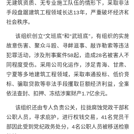
无建筑资质、无专业施工队伍的情形下，采取非法
手段盘踞建筑工程领域长达13年，严重破坏经济和
社会秩序。
该组织创立“文班底”和“武班底”，有组织的实施
故意伤害、聚众斗殴、寻衅滋事、敲诈勒索等违法
犯罪活动，涉及刑事案件58起，造成28名被害人不
同程度受伤。采用公司化运作，涉足青海、甘肃、
宁夏等多地建筑工程领域，采取串通投标、低价竞
标、骗取贷款等非法手段攫取巨额经济利益，全案
依法查封、扣押、冻结涉案财产1.7亿余元。
该组织还由专人负责公关，拉拢腐蚀党政干部和
公职人员，寻求庇护，进行权钱交易，41名党员干
部因此受到党纪政务处分，4名公职人员被移送检察