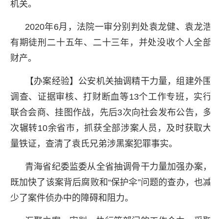
机关。
2020年6月，法院一审分别判处袁龙健、袁龙浩
有期徒刑二十五年、二十三年，并处没收个人全部
财产。
【办案经验】公安机关抽调精干力量，组建外围
调查、证据审核、打财断血等13个工作专班，实行
联合会商、挂图作战，先后3次向社会发布公告，多
次辗转10余省市，抓获全部涉案人员，及时获取大
量铁证，查清了袁氏兄弟涉黑案犯罪事实。
青海省纪委监委从全省抽调骨干力量加强办案，
既加快了该案背后腐败和“保护伞”问题的查办，也减
少了案件侦办中的障碍和阻力。