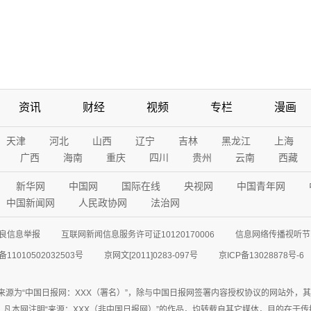
资讯
财经
视频
专栏
漫画
天津
河北
山西
辽宁
吉林
黑龙江
上海
广西
海南
重庆
四川
贵州
云南
西藏
新华网
中国网
国际在线
央视网
中国青年网
中国新闻网
人民政协网
法治网
良信息举报
互联网新闻信息服务许可证10120170006
信息网络传播视听节目
11010502032503号
京网文[2011]0283-097号
京ICP备13028878号-6
来源为“中国日报网：XXX（署名）”，除与中国日报网签署内容授权协议的网站外，
77联系；凡本网注明“来源：XXX（非中国日报网）”的作品，均转载自其它媒体，目的