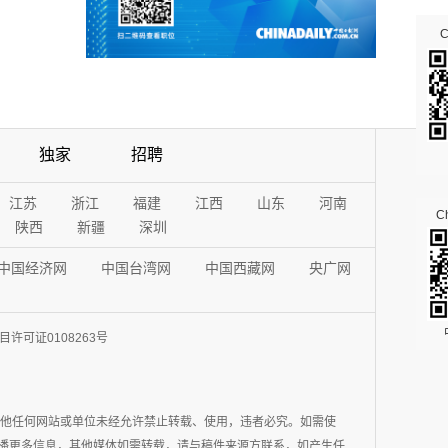
独家
招聘
江苏
浙江
福建
江西
山东
河南
Ch
陕西
新疆
深圳
中国经济网
中国台湾网
中国西藏网
央广网
许可证0108263号
其他任何网站或单位未经允许禁止转载、使用，违者必究。如需使
在于传播更多信息，其他媒体如需转载，请与稿件来源方联系，如产生任