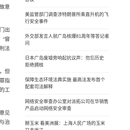
故意
美监管部门调查涉特朗普所乘直升机的飞
行安全事件
门出
外交部发言人就广岛核爆81周年等答记者
“窨
问
刑法
日本广岛废墟旁响起抗议声：勿忘历史
拒绝拥核
，但
保障生态环境法典实施 最高法发布首个
罪指
配套司法解释
的工
网络安全审查办公室对派拓公司在华销售
产品启动网络安全审查
意见
与治
掰玉米 看美洲展：上海人民广场的玉米