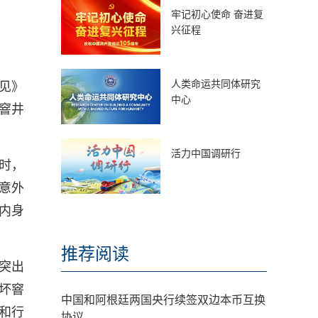
牢记初心使命 奋进复
兴征程
人类命运共同体研究
见》
中心
窨井
活力中国调研行
耍时，
意外
内身
推荐阅读
突出
坏窨
中国和阿根廷两国央行续签双边本币互换
和行
协议