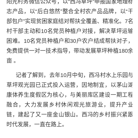
阳光村务微信公众号，以“西冯草坪”申报国家地理标
志产品，以“后白悠然”整合全村农产品品牌，以“干
部包户”实现贫困家庭结对帮扶全覆盖、精准化。7名
村干部主动和10名党员种植户对接，解决草坪运输
困难。10名党员种植户和30户农户结成帮扶对子，
免费提供一对一技术指导，带动发展草坪种植180余
亩 。
记者了解到，去年10月中旬，西冯村水上乐园与
草坪观光园已正式投入运营，因地制宜，以茅山湖
康体养生度假区为核心，与美丽库区建设一期工程
融合，大力发展乡村休闲观光旅游业，提升产业
链，建起了又一座金山银山。西冯的乡村振兴紧跟
时代发展，一直在路上。