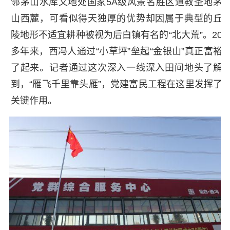
邻茅山水库又地处国家5A级风景名胜区道教圣地茅
山西麓，可看似得天独厚的优势却因属于典型的丘
陵地形不适宜耕种被视为后白镇有名的“北大荒”。20
多年来，西冯人通过“小草坪”垒起“金银山”真正富裕
了起来。记者通过这次深入一线深入田间地头了解
到，“雁飞千里靠头雁”，党建富民工程在这里发挥了
关键作用。