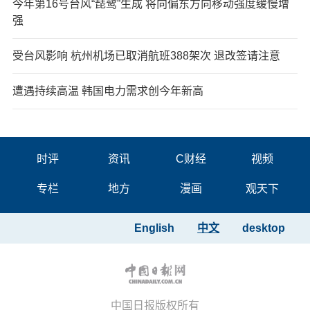
今年第16号台风“琵鹭”生成 将向偏东方向移动强度缓慢增
强
受台风影响 杭州机场已取消航班388架次 退改签请注意
遭遇持续高温 韩国电力需求创今年新高
时评
资讯
C财经
视频
专栏
地方
漫画
观天下
English
中文
desktop
中国日报版权所有