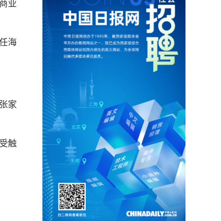
商业
任海
，张家
受触