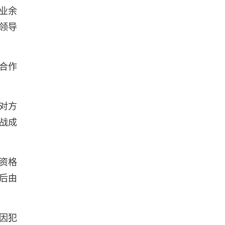
业余
领导
合作
对方
战成
资格
后由
因犯