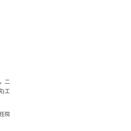
，二
)工
任院