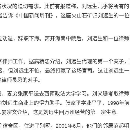
济状况的迫切需求。此前有报道称，刘远生几乎将所有的
者告诉《中国新闻周刊》，这座火山石矿归刘远生的一位
单位劝退，辞职下海。离开海南中院后，刘远生和一位律师
从事律师工作。据高精忠介绍，刘远生代理的第一个案子，
接，但刘远生不怕，最终打赢了这场官司。这让刘远生一
地律师畏忌的对手。
珊、妻弟张家平送去西南政法大学学习。刘义珊考取律师
刘远生商业上的得力助手。张家平学业平平，1998年前
人晏宗文介绍，这是刘远生回万州经营的第一宗生意。
院宿舍区，住进了别墅。2001年6月，他们的邻居范起明