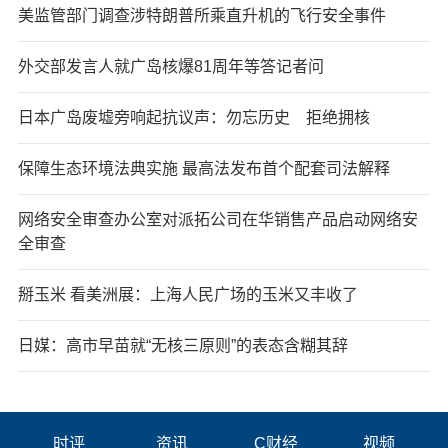
美监管部门调查涉特朗普所乘直升机的飞行安全事件
外交部发言人就广岛核爆81周年等答记者问
日本广岛废墟旁响起抗议声：勿忘历史 拒绝拥核
保障生态环境法典实施 最高法发布首个配套司法解释
网络安全审查办公室对派拓公司在华销售产品启动网络安
全审查
掰玉米 看美洲展：上海人民广场的玉米又丰收了
日媒：高市早苗就“无核三原则”的表态含糊其辞
时评
资讯
C财经
视频