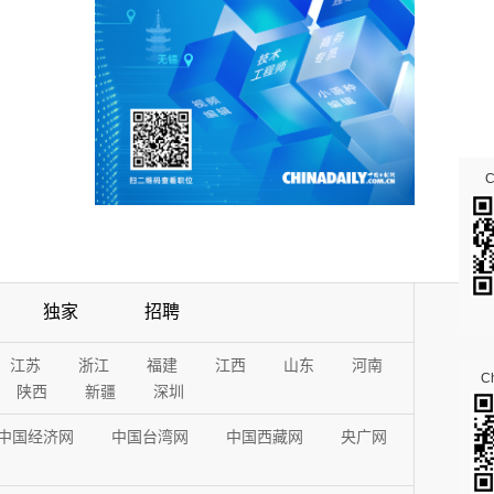
独家
招聘
江苏
浙江
福建
江西
山东
河南
Ch
陕西
新疆
深圳
中国经济网
中国台湾网
中国西藏网
央广网