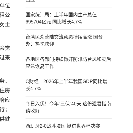
单位
租公
国家统计局：上半年国内生产总值
695704亿元 同比增长4.7%
女士
台湾民众赴陆交流意愿持续高涨 国台
办：热忱欢迎
会觉
过来
各地区各部门持续做好防汛防台风和灾后
应急恢复工作
务。
C财经｜2026年上半年我国GDP同比增
长4.7%
住房
府应
今日入伏！今年“三伏”40天 这份避暑指南
行；
请收好
供健
西班牙2-0战胜法国 挺进世界杯决赛