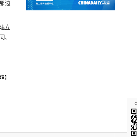
那边
建立
同、
瑄】