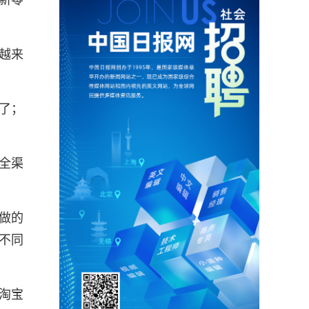
新零
流越来
了；
全渠
做的
不同
淘宝