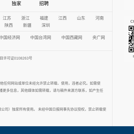
独家
招聘
江苏
浙江
福建
江西
山东
河南
Ch
陕西
新疆
深圳
中国经济网
中国台湾网
中国西藏网
央广网
许可证0108263号
其他任何网站或单位未经允许禁止转载、使用，违者必究。如需使
在于传播更多信息，其他媒体如需转载，请与稿件来源方联系，如产生任
公司）独家所有使用。 未经中国日报网事先协议授权，禁止转载使