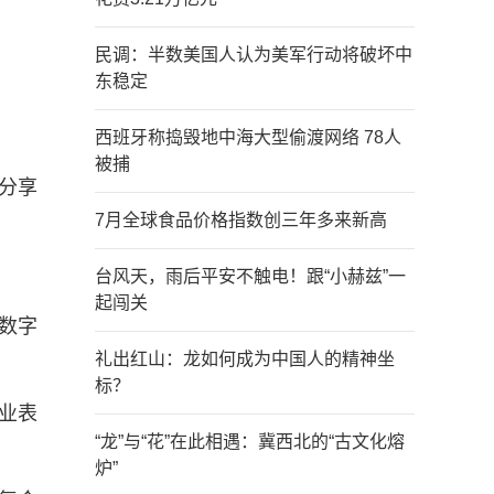
民调：半数美国人认为美军行动将破坏中
东稳定
西班牙称捣毁地中海大型偷渡网络 78人
被捕
分享
7月全球食品价格指数创三年多来新高
台风天，雨后平安不触电！跟“小赫兹”一
起闯关
数字
礼出红山：龙如何成为中国人的精神坐
标？
业表
“龙”与“花”在此相遇：冀西北的“古文化熔
炉”