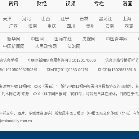
资讯
财经
视频
专栏
漫画
天津
河北
山西
辽宁
吉林
黑龙江
上海
广西
海南
重庆
四川
贵州
云南
西藏
新华网
中国网
国际在线
央视网
中国青年网
中国新闻网
人民政协网
法治网
良信息举报
互联网新闻信息服务许可证10120170006
信息网络传播视听节目
11010502032503号
京网文[2011]0283-097号
京ICP备13028878号-6
来源为“中国日报网：XXX（署名）”，除与中国日报网签署内容授权协议的网站外，
77联系；凡本网注明“来源：XXX（非中国日报网）”的作品，均转载自其它媒体，目的
包括文字、图片、多媒体资讯等）版权属中国日报网（中报国际文化传媒（北京）有限
adaily.com.cn