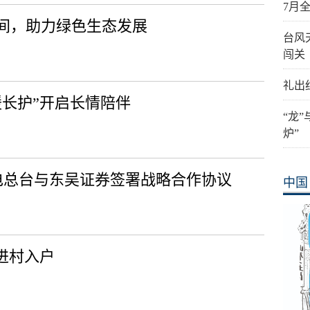
7月
间，助力绿色生态发展
台风
闯关
礼出
暖长护”开启长情陪伴
“龙
炉”
广电总台与东吴证券签署战略合作协议
中国
进村入户