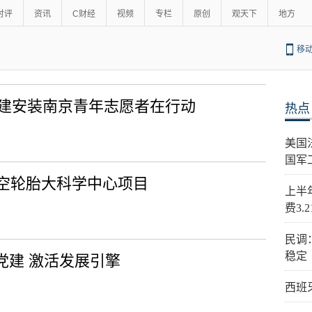
时评
资讯
C财经
视频
专栏
原创
观天下
地方
移
 中建安装南京青年志愿者在行动
热点
美国
国军
空轮胎大科学中心项目
上半
费3.
民调
稳定
党建 激活发展引擎
西班