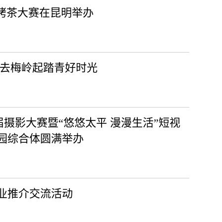
茶烤茶大赛在昆明举办
春去梅岭起踏青好时光
二届摄影大赛暨“悠悠太平 漫漫生活”短视
园综合体圆满举办
业推介交流活动