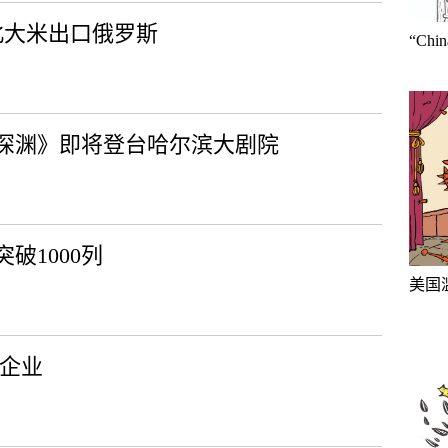
北大米出口俄罗斯
“Ch
深渊》即将登台哈尔滨大剧院
破1000列
美国
体企业