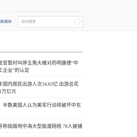
动新媒体
站内搜索
法官暂时叫停五角大楼对药明康德“中
工企业”的认定
年国内居民出游人次34.63亿 出游总花
21万亿元
：半数美国人认为美军行动将破坏中东
牙称捣毁地中海大型偷渡网络 78人被捕