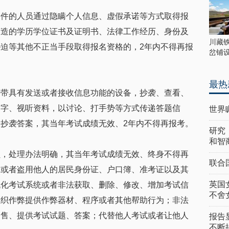
条件的人员通过隐瞒个人信息、虚假承诺等方式取得报
变造的学历学位证书及证明书、法律工作经历、身份及
川藏
迫等其他不正当手段取得报名资格的，2年内不得再报
岔铺
最热
携带具有发送或者接收信息功能的设备，抄袭、查看、
文字、视听资料，以讨论、打手势等方式传递答题信
世界
抄袭答案，其当年考试成绩无效、2年内不得再报考。
研究
和智
员，处理办法明确，其当年考试成绩无效、终身不得再
联合
造或者盗用他人的居民身份证、户口簿、准考证以及其
英国
机化考试系统或者非法获取、删除、修改、增加考试信
不舍
组织作弊提供作弊器材、程序或者其他帮助行为；非法
出售、提供考试试题、答案；代替他人考试或者让他人
报告
不断