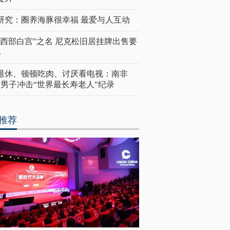
研究：圈养海豚很幸福 最爱与人互动
“西部白宫”之名 尼克松旧居挂牌出售要
亿
岁退休、顿顿吃肉、讨厌看电视：南非
4岁男子冲击“世界最长寿老人”纪录
推荐