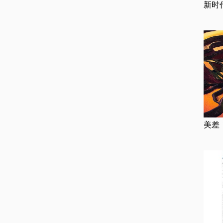
新时
美差