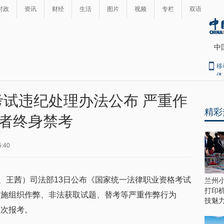
时政
资讯
财经
生活
图片
视频
专栏
双语
中
移
体
试违纪处理办法公布 严重作
精彩
者终身禁考
5:40
丰、王茜）司法部13日公布《国家统一法律职业资格考试
兰州
打印
实施组织作弊、非法获取试题、替考等严重作弊行为
技魅
再次报考。