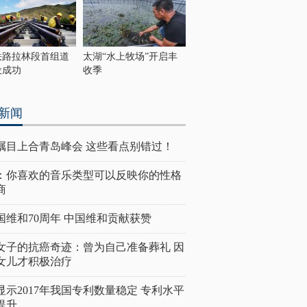
铁路拉林段首组道
太湖“水上牧场”开启丰
设成功
收季
新闻
瞩目上合青岛峰会 这些看点别错过！
：你喜欢的音乐类型可以反映你的性格
商
国维和70周年 中国维和贡献获赞
女子的抗癌奇迹：曾为自己准备葬礼 因
女儿才积极治疗
显示2017年我国专利数量稳定 专利水平
提升