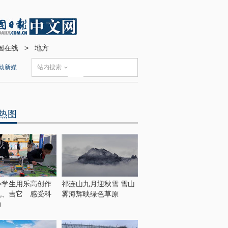
国在线
>
地方
动新媒
站内搜索
热图
小学生用乐高创作
祁连山九月迎秋雪 雪山
机、吉它 感受科
雾海辉映绿色草原
力