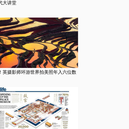
代大讲堂
！英摄影师环游世界拍美照年入六位数