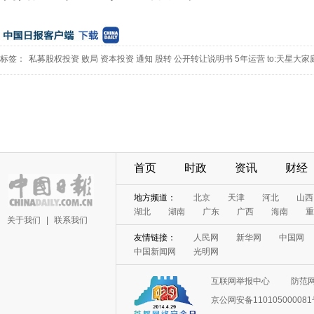
标签：
私募股权投资
败局
资本投资
通知
股转
公开转让说明书
5年运营
to:天星大家庭
首页
时政
资讯
财经
地方频道：
北京
天津
河北
山西
湖北
湖南
广东
广西
海南
重
关于我们
|
联系我们
友情链接：
人民网
新华网
中国网
中国新闻网
光明网
互联网举报中心
防范
京公网安备11010500008