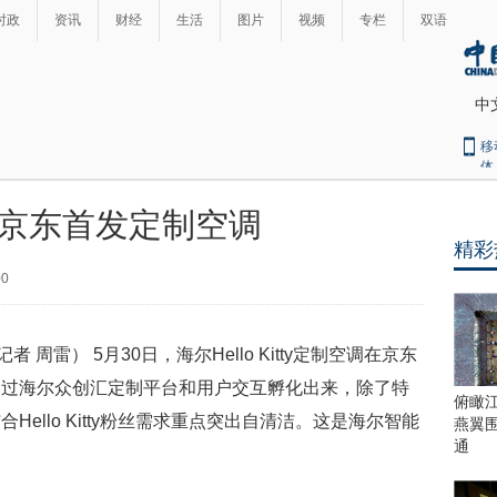
时政
资讯
财经
生活
图片
视频
专栏
双语
中
移
体
京东首发定制空调
精彩
00
雷） 5月30日，海尔Hello Kitty定制空调在京东
通过海尔众创汇定制平台和用户交互孵化出来，除了特
俯瞰
ello Kitty粉丝需求重点突出自清洁。这是海尔智能
燕翼
通