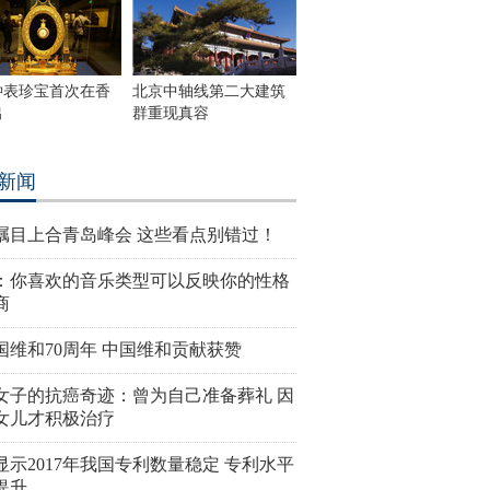
钟表珍宝首次在香
北京中轴线第二大建筑
出
群重现真容
新闻
瞩目上合青岛峰会 这些看点别错过！
：你喜欢的音乐类型可以反映你的性格
商
国维和70周年 中国维和贡献获赞
女子的抗癌奇迹：曾为自己准备葬礼 因
女儿才积极治疗
显示2017年我国专利数量稳定 专利水平
提升