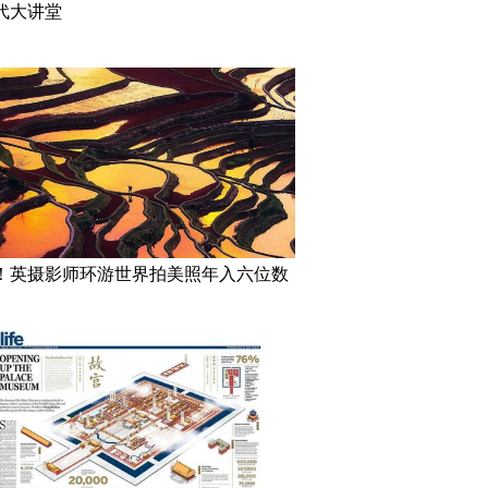
代大讲堂
！英摄影师环游世界拍美照年入六位数