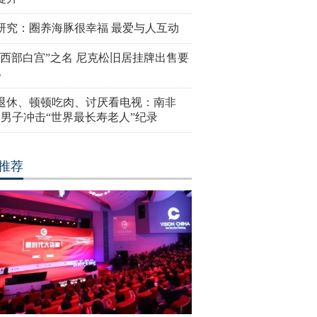
研究：圈养海豚很幸福 最爱与人互动
“西部白宫”之名 尼克松旧居挂牌出售要
亿
岁退休、顿顿吃肉、讨厌看电视：南非
4岁男子冲击“世界最长寿老人”纪录
推荐