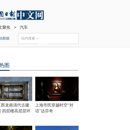
文聚焦
>
汽车
动新媒
站内搜索
热图
江西龙南清代古建
上海市民穿越时空“对
围 四层楼高层层环
话”达芬奇