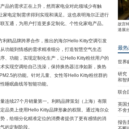
品的需求正在上升，然而家电业对此领域少有触
发上市，让家电定制需求得到实现和满足。这也表明海尔正进行
互联互通，为用户打造更多定制化、个性化家电产品。
故宫
港展
方利鸥品牌跨界合作，推出的海尔Hello Kitty空调引发
最热
户从功能到情感的需求精准细分，打造智慧空气生态
功能，实现定制化生产，让Hello Kitty粉丝用户的
世界
技术实现空调给自己洗澡，保持换热器洁净如新，换热
研究
2.5的功能。针对儿童、女性等Hello Kitty粉丝群的
和智
个性睡眠曲线等智能功能。
联合
连续27个月销量第一。利鸥品牌策划（上海）有限
英国
类上使用Hello Kitty品牌形象的权限。通过海尔众
不舍
趋势，给细分化精准定位的消费者提供了更有感情的消
报告
地气的定制阶段。
不断